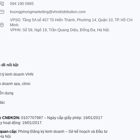
094 190 5885
truongphongmarketing@vhndistribution.com
VPSG: Tầng 5A số 407 Tô Hiến Thành, Phường 14, Quận 10, TP. Hồ Chí
Minh.
VPHN: Số 58, Ngõ 19, Trần Quang Diệu, Đống Đa, Hà Nội.
 đề nổi bật
ết lý kinh doanh VHN
 doanh spa, clinic
ển dụng
tác
y CNĐKDN:
0107707987 – Ngày cấp giấy phép: 19/01/2017
y hoạt động: 19/01/2017.
quan cấp:
Phòng Đăng ký kinh doanh – Sở kế hoạch và Đầu tư
 Hà Nội