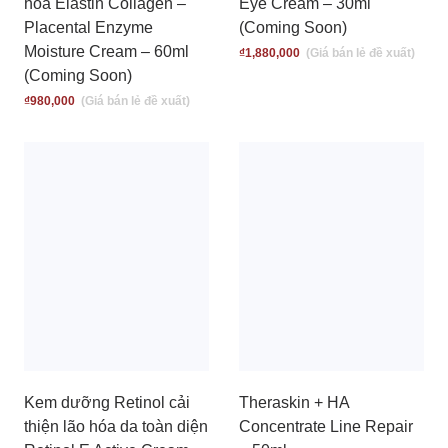
hóa Elastin Collagen –
Eye Cream – 30ml
Placental Enzyme
(Coming Soon)
Moisture Cream – 60ml
₫
1,880,000
(Coming Soon)
₫
980,000
Kem dưỡng Retinol cải
Theraskin + HA
thiện lão hóa da toàn diện
Concentrate Line Repair