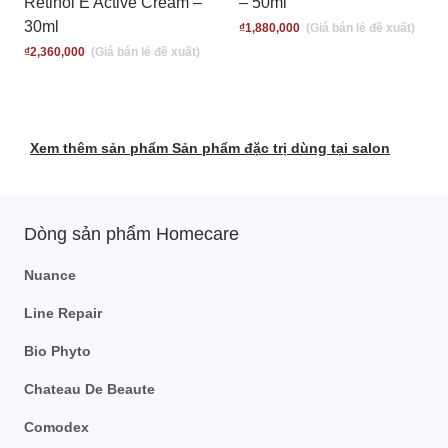
Retinol E Active Cream –
– 50ml
30ml
₫
1,880,000
₫
2,360,000
Xem thêm sản phẩm Sản phẩm đặc trị dùng tại salon
Dòng sản phẩm Homecare
Nuance
Line Repair
Bio Phyto
Chateau De Beaute
Comodex