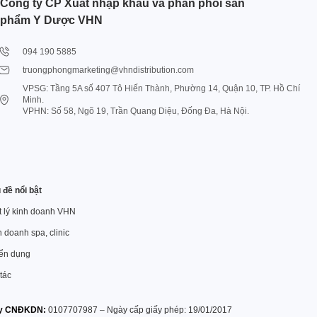
Công ty CP Xuất nhập khẩu và phân phối sản
phẩm Y Dược VHN
094 190 5885
truongphongmarketing@vhndistribution.com
VPSG: Tầng 5A số 407 Tô Hiến Thành, Phường 14, Quận 10, TP. Hồ Chí
Minh.
VPHN: Số 58, Ngõ 19, Trần Quang Diệu, Đống Đa, Hà Nội.
 đề nổi bật
ết lý kinh doanh VHN
 doanh spa, clinic
ển dụng
tác
y CNĐKDN:
0107707987 – Ngày cấp giấy phép: 19/01/2017