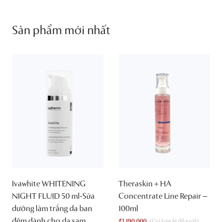
Sản phẩm mới nhất
Ivawhite WHITENING
Theraskin + HA
NIGHT FLUID 50 ml-Sữa
Concentrate Line Repair –
dưỡng làm trắng da ban
100ml
đêm dành cho da sạm,
₫
3,190,000