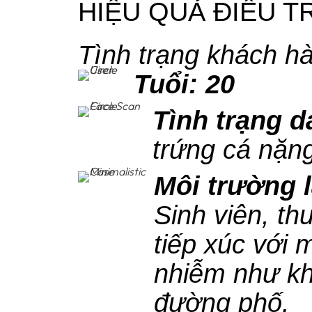
HIỆU QUẢ ĐIỀU T
Tình trạng khách h
Tuổi: 20
Tình trạng d
trứng cá nặn
Môi trường 
Sinh viên, t
tiếp xúc với 
nhiễm như kh
đường phố.