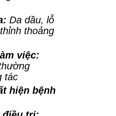
a:
Da dầu, lỗ
 thỉnh thoảng
làm việc:
 thường
 tác
ất hiện bệnh
iều trị: