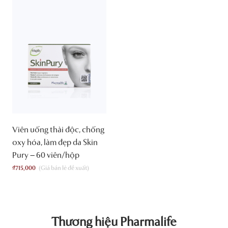
Viên uống thải độc, chống
oxy hóa, làm đẹp da Skin
Pury – 60 viên/hộp
₫
715,000
Thương hiệu Pharmalife