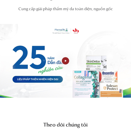
Cung cấp giải pháp thẩm mỹ da toàn diện, nguồn gốc
Theo dõi chúng tôi