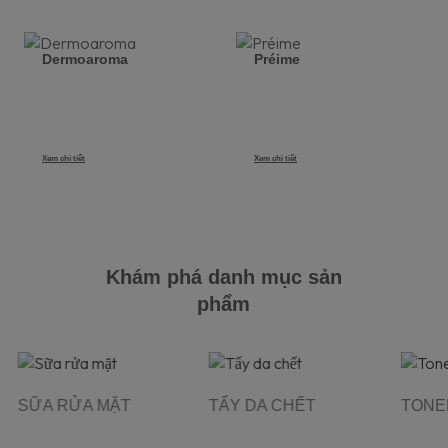
Dermoaroma
Préime
Xem chi tiết
Xem chi tiết
Khám phá danh mục sản
phẩm
SỮA RỬA MẶT
TẨY DA CHẾT
TONER