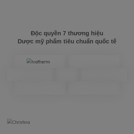
Độc quyền 7 thương hiệu
Dược mỹ phẩm tiêu chuẩn quốc tế