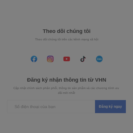
Theo dõi chúng tôi
T
heo dõi chúng tôi trên các kênh mạng xã hội
Đăng ký nhận thông tin từ VHN
Cập nhật chính sách phân phối, thông tin sản phẩm và các chương trình ưu 
đãi mới nhất
Đăng ký ngay