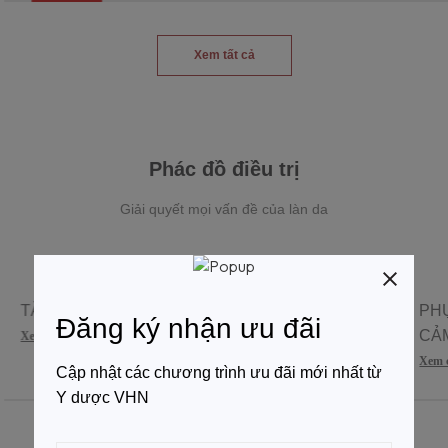
Xem tất cả
Phác đồ điều trị
Giải quyết mọi vấn đề của làn da
TĂNG SẮC TỐ
TRẺ HOÁ
PHỤC 
Đăng ký nhận ưu đãi
CẢM
Xem chi tiết
Xem chi tiết
Xem chi t
Cập nhật các chương trình ưu đãi mới nhất từ
Y dược VHN