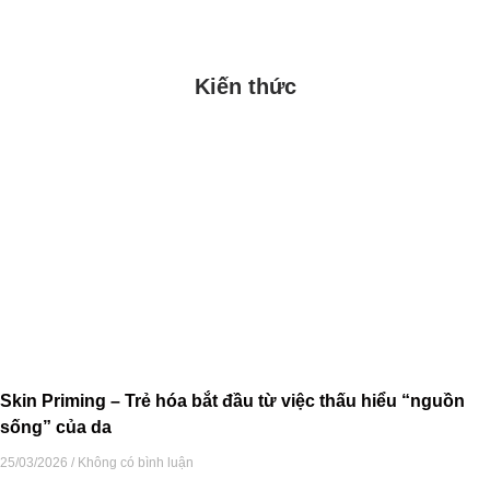
Kiến thức
Skin Priming – Trẻ hóa bắt đầu từ việc thấu hiểu “nguồn
sống” của da
25/03/2026
Không có bình luận