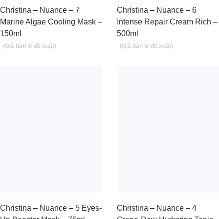
Christina – Nuance – 7
Christina – Nuance – 6
Marine Algae Cooling Mask –
Intense Repair Cream Rich –
150ml
500ml
Christina – Nuance – 5 Eyes-
Christina – Nuance – 4