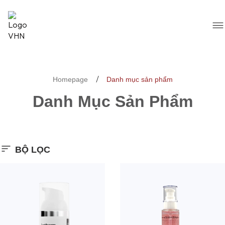
şans
vidobet
vidobet
vidobet
vidobet
casinolevant
casinolevant
casinolevant
vidobet
şans
casinolevant
casino
şans
casino
casino
casino
boostaro
casinolevant
şans
casinolevant
şanscasino
vidobet
vidobet
levant
gorabet
galyabet
gorabet
gorabet
gorabet
vidobet
galyabet
gorabet
gorabet
casino
güncel
giriş
giriş
casino
giriş
şans
casino
levant
şans
şans
giriş
casino
giriş
giriş
casino
giriş
giriş
giriş
giriş
/
Homepage
Danh mục sản phẩm
Danh Mục Sản Phẩm
BỘ LỌC