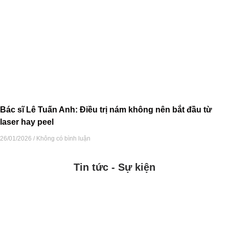
Bác sĩ Lê Tuấn Anh: Điều trị nám không nên bắt đầu từ
laser hay peel
26/01/2026
Không có bình luận
Tin tức - Sự kiện