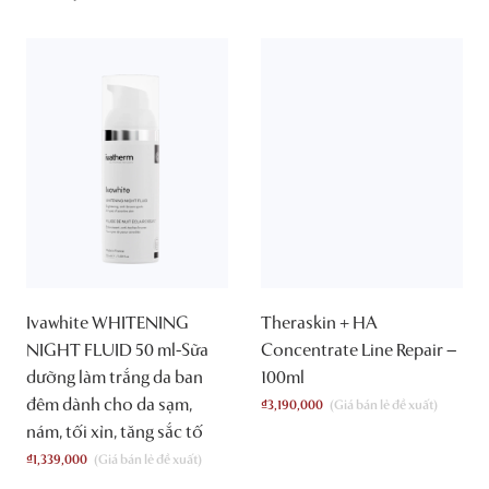
Ivawhite WHITENING
Theraskin + HA
NIGHT FLUID 50 ml-Sữa
Concentrate Line Repair –
dưỡng làm trắng da ban
100ml
đêm dành cho da sạm,
₫
3,190,000
nám, tối xỉn, tăng sắc tố
₫
1,339,000