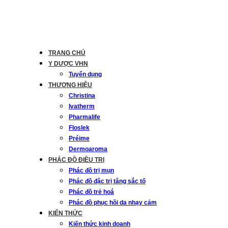
TRANG CHỦ
Y DƯỢC VHN
Tuyển dụng
THƯƠNG HIỆU
Christina
Ivatherm
Pharmalife
Floslek
Préime
Dermoaroma
PHÁC ĐỒ ĐIỀU TRỊ
Phác đồ trị mụn
Phác đồ đặc trị tăng sắc tố
Phác đồ trẻ hoá
Phác đồ phục hồi da nhạy cảm
KIẾN THỨC
Kiến thức kinh doanh