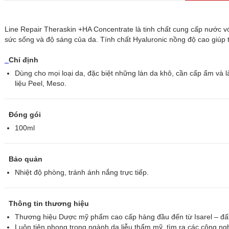
Line Repair Theraskin +HA Concentrate là tinh chất cung cấp nước với 
sức sống và độ sáng của da. Tính chất Hyaluronic nồng độ cao giúp t
Chỉ định
Dùng cho mọi loại da, đặc biệt những làn da khô, cần cấp ẩm và là
liệu Peel, Meso.
Đóng gói
100ml
Bảo quản
Nhiệt độ phòng, tránh ánh nắng trực tiếp.
Thông tin thương hiệu
Thương hiệu Dược mỹ phẩm cao cấp hàng đầu đến từ Isarel – đất
Luôn tiên phong trong ngành da liễu thẩm mỹ, tìm ra các công ngh