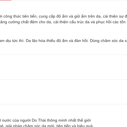
công thức tiên tiến, cung cấp độ ẩm và giữ ẩm trên da, cải thiện sự đà
ăng cường chất đệm cho da, cải thiện cấu trúc da và phục hồi các tổn
m dịu tức thì. Da lão hóa thiếu độ ẩm và đàn hồi. Dùng chăm sóc da sau 
 nước của người Do Thái thông minh nhất thế giới
ệ, giải pháp chăm sóc da mới, tiên tiến và hiệu quả