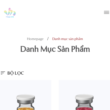
şans
vidobet
vidobet
vidobet
vidobet
casinolevant
casinolevant
casinolevant
vidobet
şans
casinolevant
casino
şans
casino
casino
casino
boostaro
casinolevant
şans
casinolevant
şanscasino
vidobet
vidobet
levant
galyabet
gorabet
gorabet
gorabet
vidobet
galyabet
gorabet
gorabet
nigeria
sports
casino
güncel
giriş
giriş
casino
giriş
şans
casino
levant
şans
şans
giriş
casino
giriş
giriş
casino
giriş
betting
betting
giriş
giriş
giriş
/
Homepage
Danh mục sản phẩm
Danh Mục Sản Phẩm
BỘ LỌC