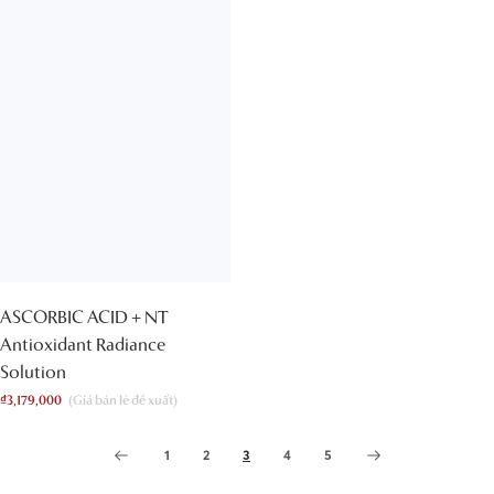
ASCORBIC ACID + NT
Antioxidant Radiance
Solution
₫
3,179,000
1
2
3
4
5