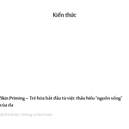
Kiến thức
Skin Priming – Trẻ hóa bắt đầu từ việc thấu hiểu “nguồn sống”
của da
25/03/2026
Không có bình luận