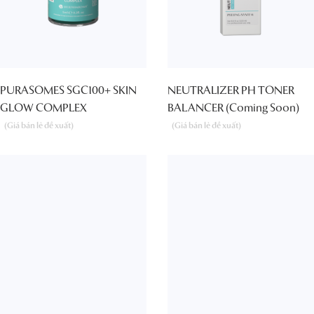
PURASOMES SGC100+ SKIN
NEUTRALIZER PH TONER
GLOW COMPLEX
BALANCER (Coming Soon)