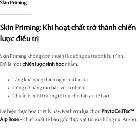
Skin Priming
.
Skin Priming: Khi hoạt chất trở thành chiến
lược điều trị
Skin Priming không đơn thuần là dưỡng da trước liệu trình.
Đó là một
chiến lược sinh học
nhằm:
Tăng khả năng thích nghi của làn da
Củng cố hàng rào bảo vệ tự nhiên
Chuẩn bị môi trường tối ưu cho tái tạo tế bào
Để hiện thực hóa triết lý này, Ivatherm lựa chọn
PhytoCellTec™
Alp Rose
– chiết xuất tế bào gốc thực vật từ hoa hồng núi An-pơ.