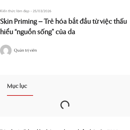
Kiến thức làm đẹp
-
25/03/2026
Skin Priming – Trẻ hóa bắt đầu từ việc thấu
hiểu “nguồn sống” của da
Quản trị viên
Mục lục