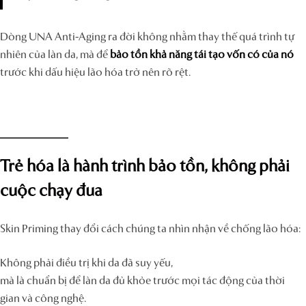
Dòng UNA Anti-Aging ra đời không nhằm thay thế quá trình tự
nhiên của làn da, mà để
bảo tồn khả năng tái tạo vốn có của nó
trước khi dấu hiệu lão hóa trở nên rõ rệt.
Trẻ hóa là hành trình bảo tồn, không phải
cuộc chạy đua
Skin Priming thay đổi cách chúng ta nhìn nhận về chống lão hóa:
Không phải điều trị khi da đã suy yếu,
mà là chuẩn bị để làn da đủ khỏe trước mọi tác động của thời
gian và công nghệ.