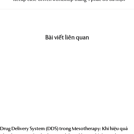
Bài viết liên quan
Drug Delivery System (DDS) trong Mesotherapy: Khi hiệu quả