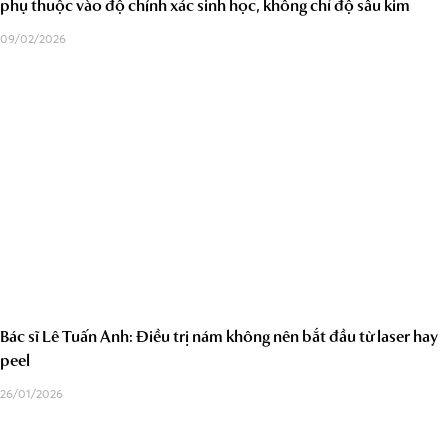
phụ thuộc vào độ chính xác sinh học, không chỉ độ sâu kim
09/02/2026
Bác sĩ Lê Tuấn Anh: Điều trị nám không nên bắt đầu từ laser hay
peel
26/01/2026