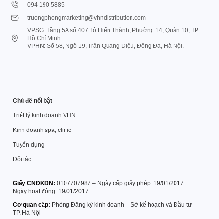
094 190 5885
truongphongmarketing@vhndistribution.com
VPSG: Tầng 5A số 407 Tô Hiến Thành, Phường 14, Quận 10, TP.
Hồ Chí Minh.
VPHN: Số 58, Ngõ 19, Trần Quang Diệu, Đống Đa, Hà Nội.
Chủ đề nổi bật
Triết lý kinh doanh VHN
Kinh doanh spa, clinic
Tuyển dụng
Đối tác
Giấy CNĐKDN:
0107707987 – Ngày cấp giấy phép: 19/01/2017
Ngày hoạt động: 19/01/2017.
Cơ quan cấp:
Phòng Đăng ký kinh doanh – Sở kế hoạch và Đầu tư
TP. Hà Nội