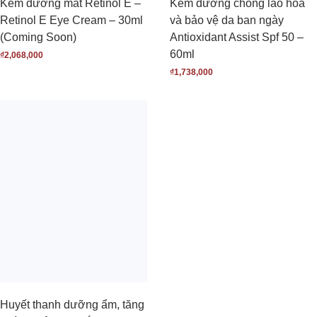
Kem dưỡng mắt Retinol E –
Kem dưỡng chống lão hóa
Retinol E Eye Cream – 30ml
và bảo vệ da ban ngày
(Coming Soon)
Antioxidant Assist Spf 50 –
60ml
₫
2,068,000
₫
1,738,000
Huyết thanh dưỡng ẩm, tăng