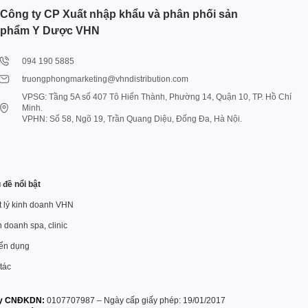
Công ty CP Xuất nhập khẩu và phân phối sản
phẩm Y Dược VHN
094 190 5885
truongphongmarketing@vhndistribution.com
VPSG: Tầng 5A số 407 Tô Hiến Thành, Phường 14, Quận 10, TP. Hồ Chí
Minh.
VPHN: Số 58, Ngõ 19, Trần Quang Diệu, Đống Đa, Hà Nội.
 đề nổi bật
ết lý kinh doanh VHN
 doanh spa, clinic
ển dụng
tác
y CNĐKDN:
0107707987 – Ngày cấp giấy phép: 19/01/2017