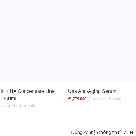
in + HA Concentrate Line
Una Anti-Aging Serum
– 100ml
₫
1,779,000
0
Đăng ký nhận thông tin từ VHN