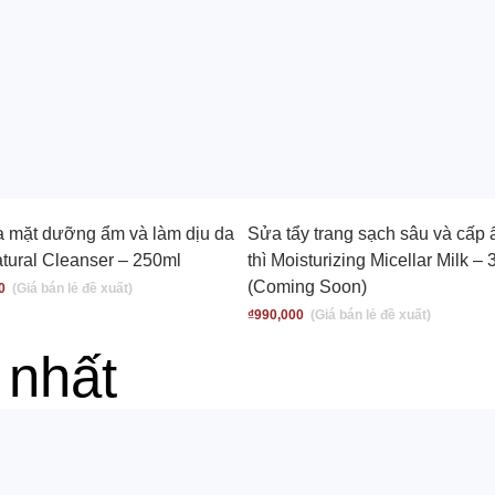
 mặt dưỡng ẩm và làm dịu da
Sửa tẩy trang sạch sâu và cấp 
tural Cleanser – 250ml
thì Moisturizing Micellar Milk –
(Coming Soon)
0
₫
990,000
 nhất