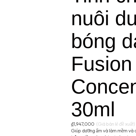
nuôi d
bóng d
Fusion
Concen
30ml
₫
1,947,000
Giúp dưỡng ẩm và làm mềm và dị