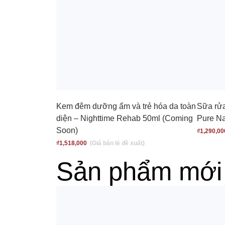
Kem đêm dưỡng ẩm và trẻ hóa da toàn
Sữa rửa
diện – Nighttime Rehab 50ml (Coming
Pure Na
Soon)
₫
1,290,00
₫
1,518,000
Sản phẩm mới