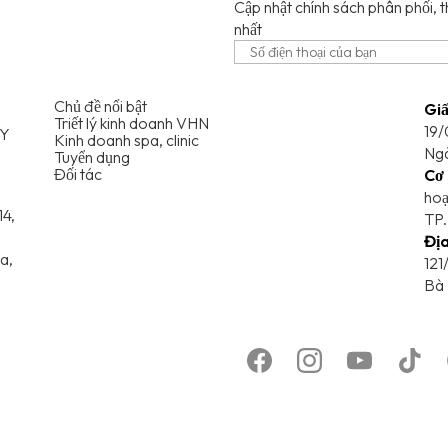
Cập nhật chính sách phân phối, t
nhất
Chủ đề nổi bật
Gi
Triết lý kinh doanh VHN
19/
 Y
Kinh doanh spa, clinic
Ngà
Tuyển dụng
Đối tác
Cơ 
hoạ
14,
TP.
Địa
a,
121
Bà 