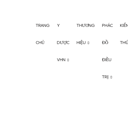
TRANG
Y
THƯƠNG
PHÁC
KIẾ
CHỦ
DƯỢC
HIỆU
ĐỒ
TH
VHN
ĐIỀU
TRỊ