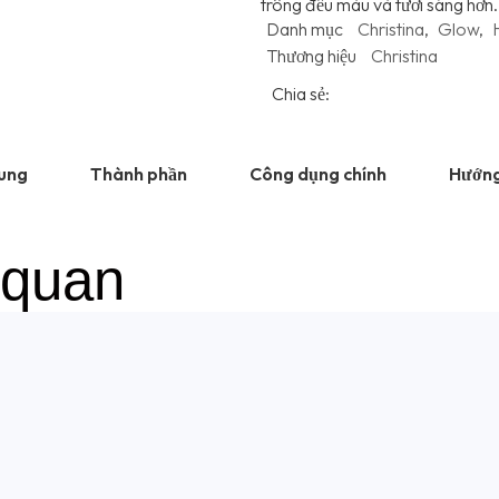
trông đều màu và tươi sáng hơn.
Danh mục
Christina
,
Glow
,
Thương hiệu
Christina
Chia sẻ:
hung
Thành phần
Công dụng chính
Hướng
 quan