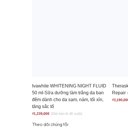
Ivawhite WHITENING NIGHT FLUID
Therask
50 ml-Sữa dưỡng làm trắng da ban
Repair 
đêm dành cho da sạm, nám, tối xỉn,
₫
3,190,00
tăng sắc tố
₫
1,339,000
Theo dõi chúng tôi