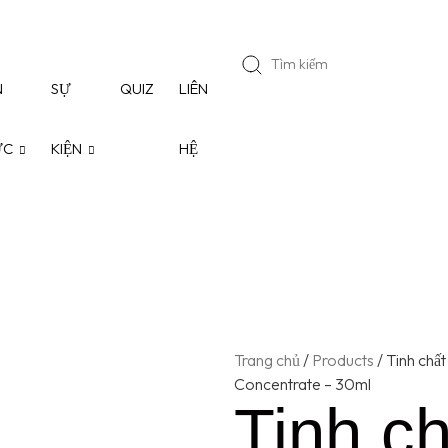
N
SỰ
QUIZ
LIÊN
ỨC
KIỆN
HỆ
Trang chủ
/
Products
/
Tinh chấ
Concentrate – 30ml
Tinh c