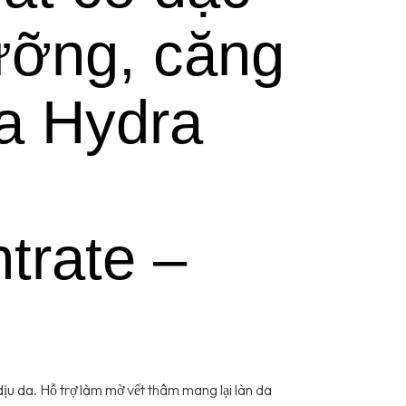
ưỡng, căng
a Hydra
trate –
u da. Hỗ trợ làm mờ vết thâm mang lại làn da