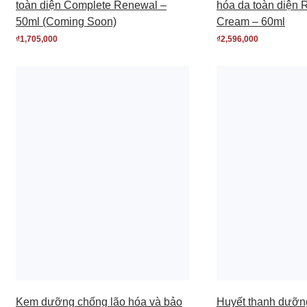
toàn diện Complete Renewal –
hóa da toàn diện R
50ml (Coming Soon)
Cream – 60ml
₫
1,705,000
₫
2,596,000
Kem dưỡng chống lão hóa và bảo
Huyết thanh dưỡn