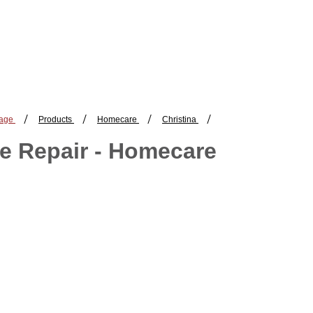
/
/
/
/
age
Products
Homecare
Christina
e Repair - Homecare