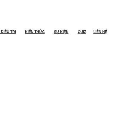
ĐIỀU TRỊ
KIẾN THỨC
SỰ KIỆN
QUIZ
LIÊN HỆ