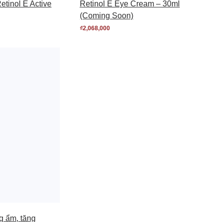
etinol E Active
Retinol E Eye Cream – 30ml
(Coming Soon)
₫
2,068,000
g ẩm, tăng