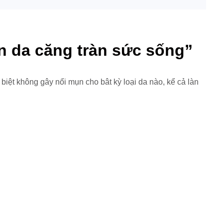
àn da căng tràn sức sống”
c biệt không gây nổi mụn cho bât kỳ loại da nào, kể cả làn