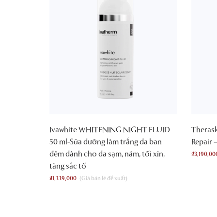
Ivawhite WHITENING NIGHT FLUID
Therask
50 ml-Sữa dưỡng làm trắng da ban
Repair 
đêm dành cho da sạm, nám, tối xỉn,
₫
3,190,00
tăng sắc tố
₫
1,339,000