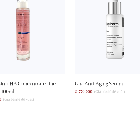
in + HA Concentrate Line
Una Anti-Aging Serum
– 100ml
₫
1,779,000
0