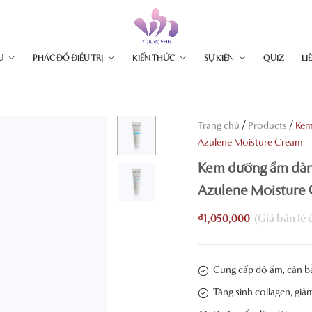
U
PHÁC ĐỒ ĐIỀU TRỊ
KIẾN THỨC
SỰ KIỆN
QUIZ
LI
/
/
Trang chủ
Products
Kem
Azulene Moisture Cream –
Kem dưỡng ẩm dành
Azulene Moisture
₫
1,050,000
Cung cấp độ ẩm, cân b
Tăng sinh collagen, giả