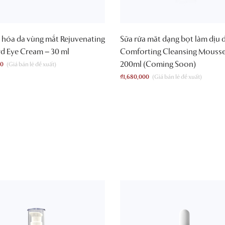
 hóa da vùng mắt Rejuvenating
Sữa rửa măt dạng bọt làm dịu 
d Eye Cream – 30 ml
Comforting Cleansing Mousse
200ml (Coming Soon)
00
₫
1,680,000