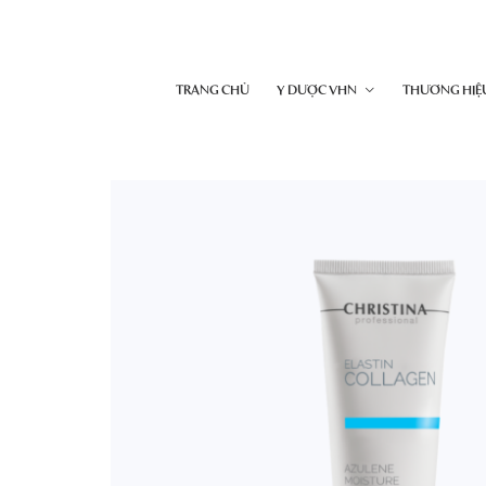
TRANG CHỦ
Y DƯỢC VHN
THƯƠNG HIỆ