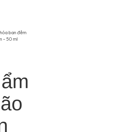
 hóa ban đêm
 – 50 ml
 ẩm
lão
n