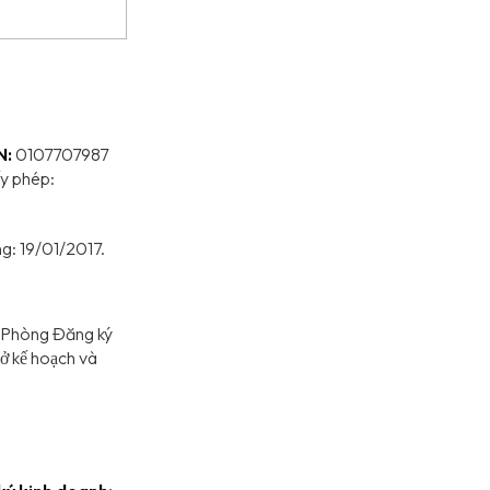
N:
0107707987
ấy phép:
g: 19/01/2017.
Phòng Đăng ký
ở kế hoạch và