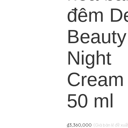
đêm D
Beauty
Night
Cream
50 ml
₫
3,360,000