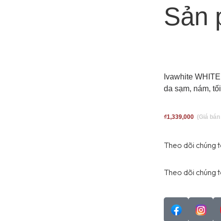
Sản 
Ivawhite WHITE
da sạm, nám, tối
₫
1,339,000
Theo dõi chúng t
T
heo dõi chúng t