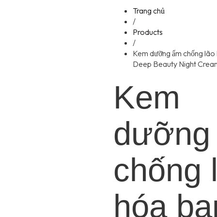
Trang chủ
/
Products
/
Kem dưỡng ẩm chống lão
Deep Beauty Night Cream
Kem
dưỡng
chống 
hóa ba