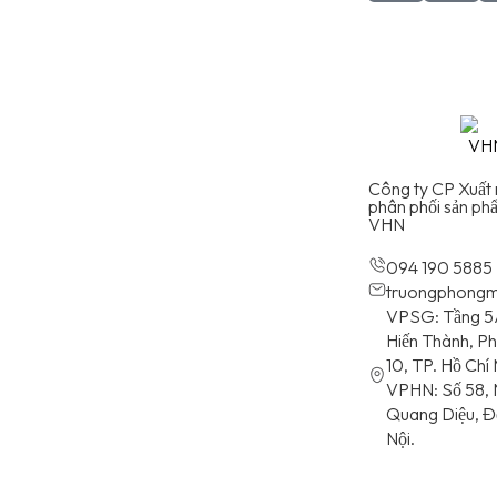
Công ty CP Xuất 
phân phối sản p
VHN
094 190 5885
truongphongma
VPSG: Tầng 5
Hiến Thành, P
10, TP. Hồ Chí 
VPHN: Số 58, N
Quang Diệu, Đ
Nội.