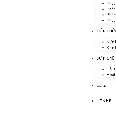
Phác 
Phác 
Phác 
Phác 
KIẾN THỨ
Kiến 
Kiến 
SỰ KIỆN
Hội 
Hoạt
QUIZ
LIÊN HỆ