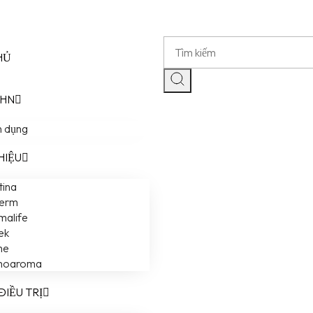
HỦ
VHN
n dụng
HIỆU
tina
herm
malife
ek
me
moaroma
ĐIỀU TRỊ