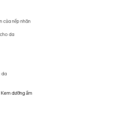
n của nếp nhăn
 cho da
c da
,
Kem dưỡng ẩm