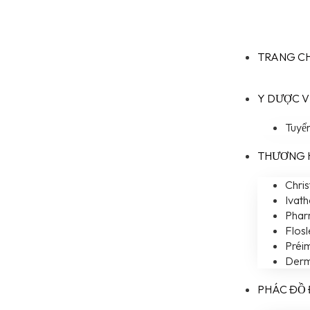
TRANG C
Y DƯỢC 
Tuyể
THƯƠNG 
Chris
Ivat
Phar
Flosl
Préi
Der
PHÁC ĐỒ 