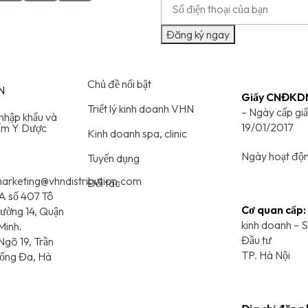
Đăng ký ngay
Chủ đề nổi bật
Giấy CNĐKD
Triết lý kinh doanh VHN
– Ngày cấp gi
nhập khẩu và
19/01/2017
hẩm Y Dược
Kinh doanh spa, clinic
Ngày hoạt độn
Tuyển dụng
rketing@vhndistribution.com
Đối tác
A số 407 Tô
Cơ quan cấp:
hường 14, Quận
kinh doanh – S
Minh.
Đầu tư
gõ 19, Trần
TP. Hà Nội
ống Đa, Hà