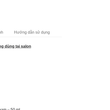
nh
Hướng dẫn sử dụng
g dùng tại salon
eam – 50 ml