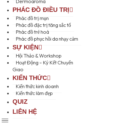
Dermoaroma
PHÁC ĐỒ ĐIỀU TRỊ
Phác đồ trị mụn
Phác đồ đặc trị tăng sắc tố
Phác đồ trẻ hoá
Phác đồ phục hồi da nhạy cảm
SỰ KIỆN
Hội Thảo & Workshop
Hoạt Động – Ký Kết Chuyển
Giao
KIẾN THỨC
Kiến thức kinh doanh
Kiến thức làm đẹp
QUIZ
LIÊN HỆ