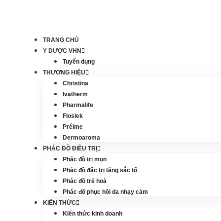
TRANG CHỦ
Y DƯỢC VHN
Tuyển dụng
THƯƠNG HIỆU
Christina
Ivatherm
Pharmalife
Floslek
Préime
Dermoaroma
PHÁC ĐỒ ĐIỀU TRỊ
Phác đồ trị mụn
Phác đồ đặc trị tăng sắc tố
Phác đồ trẻ hoá
Phác đồ phục hồi da nhạy cảm
KIẾN THỨC
Kiến thức kinh doanh