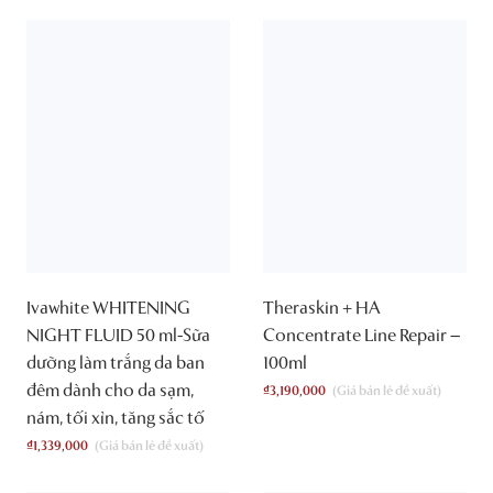
Ivawhite WHITENING
Theraskin + HA
NIGHT FLUID 50 ml-Sữa
Concentrate Line Repair –
dưỡng làm trắng da ban
100ml
đêm dành cho da sạm,
₫
3,190,000
nám, tối xỉn, tăng sắc tố
₫
1,339,000