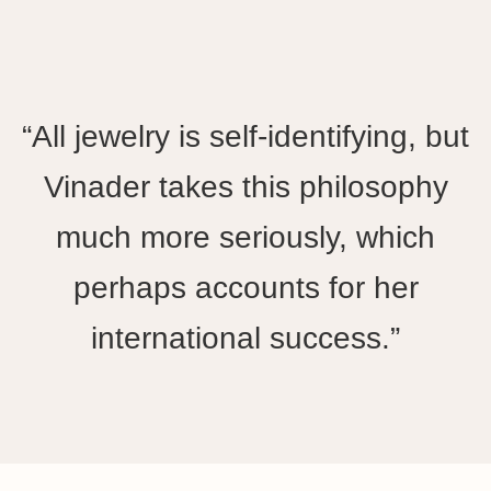
“All jewelry is self-identifying, but
Vinader takes this philosophy
much more seriously, which
perhaps accounts for her
international success.”