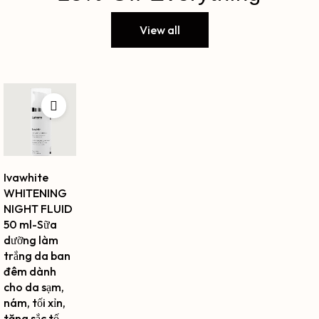
View all
Ivawhite
WHITENING
NIGHT FLUID
50 ml-Sữa
dưỡng làm
trắng da ban
đêm dành
cho da sạm,
nám, tối xỉn,
tăng sắc tố