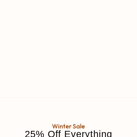
Winter Sale
25% Off Everything