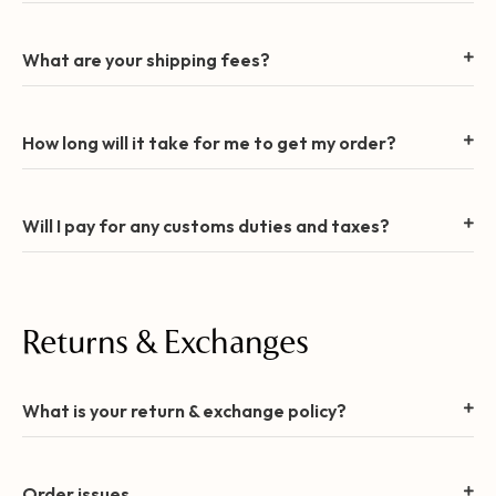
What are your shipping fees?
How long will it take for me to get my order?
Will I pay for any customs duties and taxes?
Returns & Exchanges
What is your return & exchange policy?
Order issues