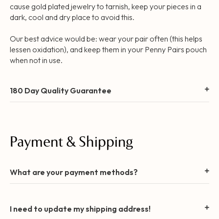
cause gold plated jewelry to tarnish, keep your pieces in a
dark, cool and dry place to avoid this.
Our best advice would be: wear your pair often (this helps
lessen oxidation), and keep them in your Penny Pairs pouch
when not in use.
180 Day Quality Guarantee
Payment & Shipping
What are your payment methods?
I need to update my shipping address!