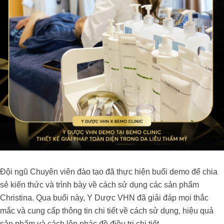
Đội ngũ Chuyên viên đào tạo đã thực hiện buổi demo để chia
sẻ kiến thức và trình bày về cách sử dụng các sản phẩm
Christina. Qua buổi này, Y Dược VHN đã giải đáp mọi thắc
mắc và cung cấp thông tin chi tiết về cách sử dụng, hiệu quả
sản phẩm và cách lên phác đồ điều trị chi tiết.