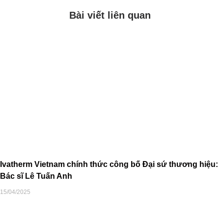
Bài viết liên quan
Ivatherm Vietnam chính thức công bố Đại sứ thương hiệu:
Bác sĩ Lê Tuấn Anh
15/04/2025