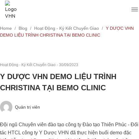
şans
vidobet
vidobet
vidobet
vidobet
casinolevant
casinolevant
casinolevant
vidobet
şans
casinolevant
casino
şans
casino
casino
casino
boostaro
casinolevant
şans
casinolevant
şanscasino
vidobet
vidobet
levant
gorabet
galyabet
gorabet
gorabet
gorabet
vidobet
galyabet
gorabet
gorabet
casino
güncel
giriş
giriş
casino
giriş
şans
casino
levant
şans
şans
giriş
casino
giriş
giriş
casino
giriş
giriş
giriş
giriş
Home
/
Blog
/
Hoạt Động - Ký Kết Chuyển Giao
/
Y DƯỢC VHN
DEMO LIỆU TRÌNH CHRISTINA TẠI BEMO CLINIC
Hoạt Động - Ký Kết Chuyển Giao
-
30/09/2023
Y DƯỢC VHN DEMO LIỆU TRÌNH
CHRISTINA TẠI BEMO CLINIC
Quản trị viên
Đội ngũ Chuyên viên đào tạo công ty Đào tạo Thiên Phúc - Đối
tác HTCL công ty Y Dược VHN đã thực hiện buổi demo đặc