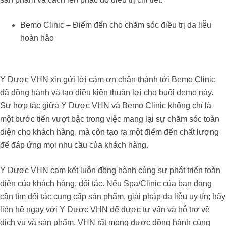
Bemo Clinic – Điểm đến cho chăm sóc điều trị da liễu
hoàn hảo
Y Dược VHN xin gửi lời cảm ơn chân thành tới Bemo Clinic
đã đồng hành và tạo điều kiện thuận lợi cho buổi demo này.
Sự hợp tác giữa Y Dược VHN và Bemo Clinic không chỉ là
một bước tiến vượt bậc trong việc mang lại sự chăm sóc toàn
diện cho khách hàng, mà còn tạo ra một điểm đến chất lượng
để đáp ứng mọi nhu cầu của khách hàng.
Y Dược VHN cam kết luôn đồng hành cùng sự phát triển toàn
diện của khách hàng, đối tác. Nếu Spa/Clinic của bạn đang
cần tìm đối tác cung cấp sản phẩm, giải pháp da liễu uy tín; hãy
liên hệ ngay với Y Dược VHN để được tư vấn và hỗ trợ về
dịch vụ và sản phẩm. VHN rất mong được đồng hành cùng