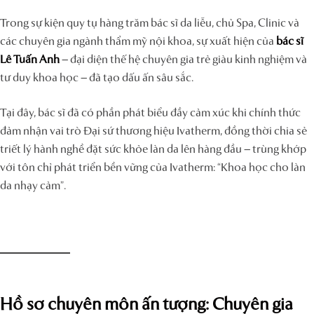
Trong sự kiện quy tụ hàng trăm bác sĩ da liễu, chủ Spa, Clinic và
các chuyên gia ngành thẩm mỹ nội khoa, sự xuất hiện của
bác sĩ
Lê Tuấn Anh
– đại diện thế hệ chuyên gia trẻ giàu kinh nghiệm và
tư duy khoa học – đã tạo dấu ấn sâu sắc.
Tại đây, bác sĩ đã có phần phát biểu đầy cảm xúc khi chính thức
đảm nhận vai trò Đại sứ thương hiệu Ivatherm, đồng thời chia sẻ
triết lý hành nghề đặt sức khỏe làn da lên hàng đầu – trùng khớp
với tôn chỉ phát triển bền vững của Ivatherm: “Khoa học cho làn
da nhạy cảm”.
Hồ sơ chuyên môn ấn tượng: Chuyên gia