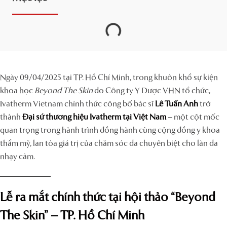
Ngày 09/04/2025 tại TP. Hồ Chí Minh, trong khuôn khổ sự kiện
khoa học
Beyond The Skin
do Công ty Y Dược VHN tổ chức,
Ivatherm Vietnam chính thức công bố bác sĩ
Lê Tuấn Anh
trở
thành
Đại sứ thương hiệu Ivatherm tại Việt Nam
– một cột mốc
quan trọng trong hành trình đồng hành cùng cộng đồng y khoa
thẩm mỹ, lan tỏa giá trị của chăm sóc da chuyên biệt cho làn da
nhạy cảm.
Lễ ra mắt chính thức tại hội thảo “Beyond
The Skin” – TP. Hồ Chí Minh