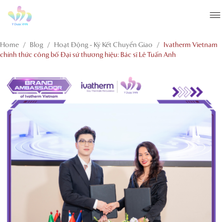
şans
vidobet
vidobet
vidobet
vidobet
casinolevant
casinolevant
casinolevant
vidobet
şans
casinolevant
casino
şans
casino
casino
casino
boostaro
casinolevant
şans
casinolevant
şanscasino
vidobet
vidobet
levant
gorabet
galyabet
gorabet
gorabet
gorabet
vidobet
galyabet
gorabet
gorabet
nigeria
sports
casino
güncel
giriş
giriş
casino
giriş
şans
casino
levant
şans
şans
giriş
casino
giriş
giriş
casino
giriş
betting
betting
giriş
giriş
giriş
Home
/
Blog
/
Hoạt Động - Ký Kết Chuyển Giao
/
Ivatherm Vietnam
chính thức công bố Đại sứ thương hiệu: Bác sĩ Lê Tuấn Anh