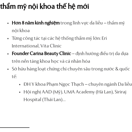
thẩm mỹ nội khoa thế hệ mới
Hơn 8 năm kinh nghiệm
trong lĩnh vực da liễu – thẩm mỹ
nội khoa
Từng công tác tại các hệ thống thẩm mỹ lớn: Eri
International, Vita Clinic
Founder Carina Beauty Clinic
– định hướng điều trị da dựa
trên nền tảng khoa học và cá nhân hóa
Sở hữu hàng loạt chứng chỉ chuyên sâu trong nước & quốc
tế:
ĐH Y khoa Phạm Ngọc Thạch – chuyên ngành Da liễu
Hội nghị AAD (Mỹ), UMA Academy (Hà Lan), Siriraj
Hospital (Thái Lan)…