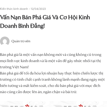
Kiến thức kinh doanh
-
12/04/2023
Vấn Nạn Bán Phá Giá Và Cơ Hội Kinh
Doanh Bình Đẳng!
Quản trị viên
Bán phá giá là một vấn nạn không mới và cũng không cũ trong
mọi lĩnh vực kinh doanh và là một vấn đề gây nhức nhối tại thị
trường Việt Nam!
Bán phá giá để tối đa hóa lợi nhuận hay thực hiện chiến lược thị
trường có tính chất cạnh tranh không lành mạnh đang ngày một
biến tướng và mất kiểm soát, cho dù bán phá giá với mục đích
nào cũng cần được lên án, ngăn chặn và bài trừ.