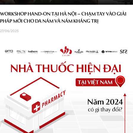
WORKSHOP HAND-ON TẠI HÀ NỘI – CHẠM TAY VÀO GIẢI
PHÁP MỚI CHO DA NÁM VÀ NÁM KHÁNG TRỊ
27/06/2025