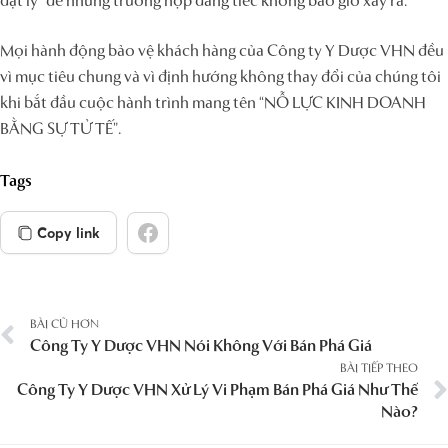
đạt lý” để những trường hợp đáng tiếc không bao giờ xảy ra.
Mọi hành động bảo vệ khách hàng của Công ty Y Dược VHN đều
vì mục tiêu chung và vì định hướng không thay đổi của chúng tôi
khi bắt đầu cuộc hành trình mang tên “NỖ LỰC KINH DOANH
BẰNG SỰ TỬ TẾ”.
Tags
Copy link
BÀI CŨ HƠN
Công Ty Y Dược VHN Nói Không Với Bán Phá Giá
BÀI TIẾP THEO
Công Ty Y Dược VHN Xử Lý Vi Phạm Bán Phá Giá Như Thế
Nào?