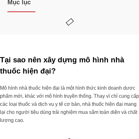
Mục lục
Tại sao nên xây dựng mô hình nhà
thuốc hiện đại?
Mô hình nhà thuốc hiện đại là một hình thức kinh doanh dược
phẩm mới, khác với mô hình truyền thống. Thay vì chỉ cung cấp
các loại thuốc và dịch vụ y tế cơ bản, nhà thuốc hiện đại mang
lại cho người tiêu dùng trải nghiệm mua sắm toàn diện và chất
lượng cao.