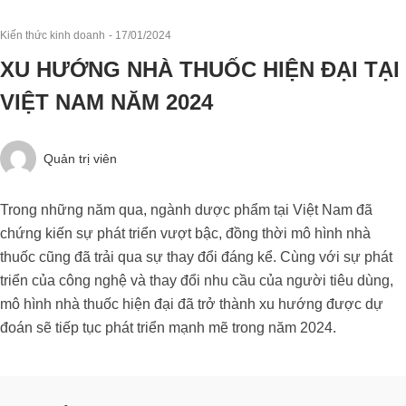
Kiến thức kinh doanh
-
17/01/2024
XU HƯỚNG NHÀ THUỐC HIỆN ĐẠI TẠI
VIỆT NAM NĂM 2024
Quản trị viên
Trong những năm qua, ngành dược phẩm tại Việt Nam đã
chứng kiến sự phát triển vượt bậc, đồng thời mô hình nhà
thuốc cũng đã trải qua sự thay đổi đáng kể. Cùng với sự phát
triển của công nghệ và thay đổi nhu cầu của người tiêu dùng,
mô hình nhà thuốc hiện đại đã trở thành xu hướng được dự
đoán sẽ tiếp tục phát triển mạnh mẽ trong năm 2024.