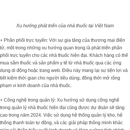
Xu hướng phát triển của nhà thuốc tại Việt Nam
+ Phân phối trực tuyến: Với sự gia tăng của thương mại điện
tử, một trong những xu hướng quan trọng là phát triển phân
phối trực tuyến cho các nhà thuốc hiện đại. Khách hàng có thể
mua sắm thuốc và sản phẩm y tế từ nhà thuốc qua các ứng
dụng di động hoặc trang web. Điều này mang lại sự tiện lợi và
tiết kiệm thời gian cho người tiêu dùng, đồng thời mở rộng
phạm vi kinh doanh của nhà thuốc.
+ Công nghệ trong quản lý: Xu hướng sử dụng công nghệ
trong quản lý nhà thuốc hiện đại cũng được dự đoán sẽ tăng
cao trong năm 2024. Việc sử dụng hệ thống quản lý kho, hệ
thống thanh toán tự động, và các giải pháp thông minh khác