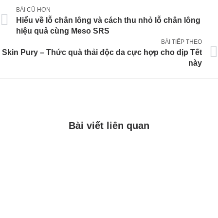
BÀI CŨ HƠN
Hiểu về lỗ chân lông và cách thu nhỏ lỗ chân lông
hiệu quả cùng Meso SRS
BÀI TIẾP THEO
Skin Pury – Thức quà thải độc da cực hợp cho dịp Tết
này
Bài viết liên quan