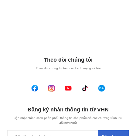
Theo dõi chúng tôi
T
heo dõi chúng tôi trên các kênh mạng xã hội
Đăng ký nhận thông tin từ VHN
Cập nhật chính sách phân phối, thông tin sản phẩm và các chương trình ưu 
đãi mới nhất