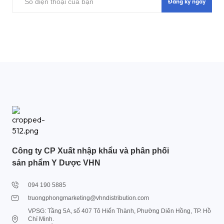
Đăng ký ngay
Công ty CP Xuất nhập khẩu và phân phối
sản phẩm Y Dược VHN
094 190 5885
truongphongmarketing@vhndistribution.com
VPSG: Tầng 5A, số 407 Tô Hiến Thành, Phường Diên Hồng, TP. Hồ
Chí Minh.