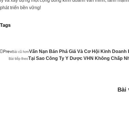
lý và xây dựng một cộng đồng kinh doanh văn minh, lành mạnh
phát triển bền vững!
Tags
Prev
Vấn Nạn Bán Phá Giá Và Cơ Hội Kinh Doanh 
Bài cũ hơn
Tại Sao Công Ty Y Dược VHN Không Chấp Nh
Bài tiếp theo
Bài 