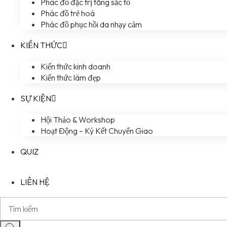
Phác đồ đặc trị tăng sắc tố
Phác đồ trẻ hoá
Phác đồ phục hồi da nhạy cảm
KIẾN THỨC
Kiến thức kinh doanh
Kiến thức làm đẹp
SỰ KIỆN
Hội Thảo & Workshop
Hoạt Động – Ký Kết Chuyển Giao
QUIZ
LIÊN HỆ