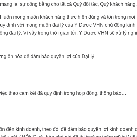
mang lại sự công bằng cho tất cả Quý đối tác, Quý khách hàng.
luôn mong muốn khách hàng thực hiện đúng và tôn trọng mọi 
, quy định với mong muốn đại lý của Y Dược VHN chủ động kinh
g đại lý. Vì vậy trong thời gian tới, Y Dược VHN sẽ xử lý ng
ớng ôn hòa để đảm bảo quyền lợi của Đại lý
việc theo cam kết đã quy định trong hợp đồng, thông báo…
n đến kinh doanh, theo đó, để đảm bảo quyền lợi kinh doanh 