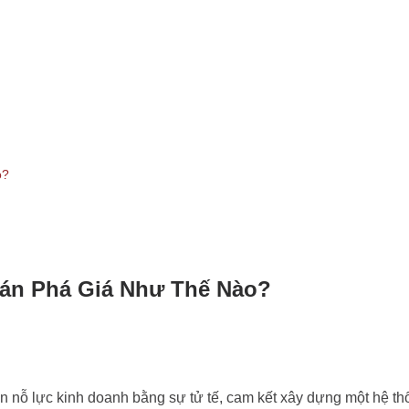
o?
án Phá Giá Như Thế Nào?
n nỗ lực kinh doanh bằng sự tử tế, cam kết xây dựng một hệ th