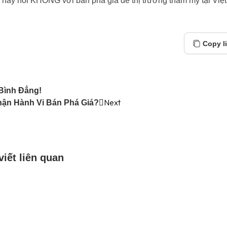
 hãy nói KHÔNG với bán phá giá để thị trường thẩm mỹ tại Việ
Copy l
Bình Đẳng!
Next
ận Hành Vi Bán Phá Giá?
viết liên quan