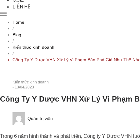
LIÊN HỆ
Home
/
Blog
/
Kiến thức kinh doanh
/
Công Ty Y Dược VHN Xử Lý Vi Phạm Bán Phá Giá Như Thế Nà
Kiến thức kinh doanh
-
13/04/2023
Công Ty Y Dược VHN Xử Lý Vi Phạm B
Quản trị viên
Trong 6 năm hình thành và phát triển, Công ty Y Dược VHN luô