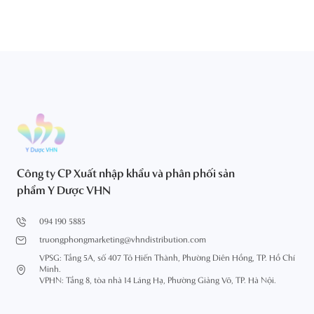
Công ty CP Xuất nhập khẩu và phân phối sản
phẩm Y Dược VHN
094 190 5885
truongphongmarketing@vhndistribution.com
VPSG: Tầng 5A, số 407 Tô Hiến Thành, Phường Diên Hồng, TP. Hồ Chí
Minh.
VPHN: Tầng 8, tòa nhà 14 Láng Hạ, Phường Giảng Võ, TP. Hà Nội.