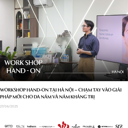
WORKSHOP HAND-ON TẠI HÀ NỘI – CHẠM TAY VÀO GIẢI
PHÁP MỚI CHO DA NÁM VÀ NÁM KHÁNG TRỊ
27/06/2025