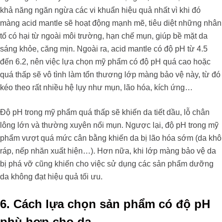
khả năng ngăn ngừa các vi khuẩn hiệu quả nhất vì khi đó
màng acid mantle sẽ hoạt động mạnh mẽ, tiêu diệt những nhân
tố có hại từ ngoài môi trường, hạn chế mụn, giúp bề mặt da
sáng khỏe, căng mịn. Ngoài ra, acid mantle có độ pH từ 4.5
đến 6.2, nên việc lựa chọn mỹ phẩm có độ pH quá cao hoặc
quá thấp sẽ vô tình làm tổn thương lớp màng bảo vệ này, từ đó
kéo theo rất nhiều hệ lụy như mụn, lão hóa, kích ứng…
Độ pH trong mỹ phẩm quá thấp sẽ khiến da tiết dầu, lỗ chân
lông lớn và thường xuyên nổi mụn. Ngược lại, độ pH trong mỹ
phẩm vượt quá mức cân bằng khiến da bị lão hóa sớm (da khô
ráp, nếp nhăn xuất hiện…). Hơn nữa, khi lớp màng bảo vệ da
bị phá vỡ cũng khiến cho việc sử dụng các sản phẩm dưỡng
da không đạt hiệu quả tối ưu.
6. Cách lựa chọn sản phẩm có độ pH
phù hợp cho da