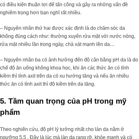
có điều kiện thuận lợi để tấn công và gây ra những vấn đề
nghiêm trọng hơn bạn nghĩ rất nhiều.
– Nguyên nhân thứ hai được xác định là do chăm sóc da
không đúng cách như: thường xuyên rửa mặt với nước nóng,
rửa mặt nhiều lần trong ngày, chà xát mạnh lên da…
– Nguyên nhân ba có ảnh hưởng đến độ cân bằng pH da là do
chế độ ăn uống không khoa học, khi ăn các thức ăn có tính
kiềm thì tính axit trên da có xu hướng tăng và nếu ăn nhiều
thức ăn có tính axit thì độ kiềm trên da tăng.
5. Tầm quan trọng của pH trong mỹ
phẩm
Theo nghiên cứu, độ pH lý tưởng nhất cho làn da nằm ở
ngưỡng 5,5 . Đây là lúc mà làn da rạng rỡ, khỏe mạnh và có