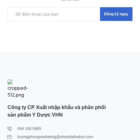
Đăng ký ngay
Công ty CP Xuất nhập khẩu và phân phối
sản phẩm Y Dược VHN
094 190 5885
truongphongmarketing@vhndistribution.com