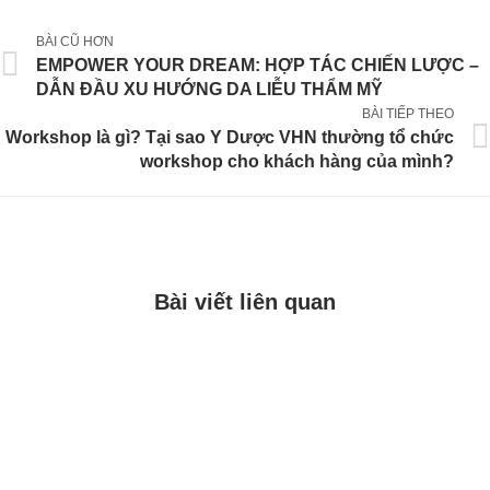
BÀI CŨ HƠN
EMPOWER YOUR DREAM: HỢP TÁC CHIẾN LƯỢC –
DẪN ĐẦU XU HƯỚNG DA LIỄU THẨM MỸ
BÀI TIẾP THEO
Workshop là gì? Tại sao Y Dược VHN thường tổ chức
workshop cho khách hàng của mình?
Bài viết liên quan