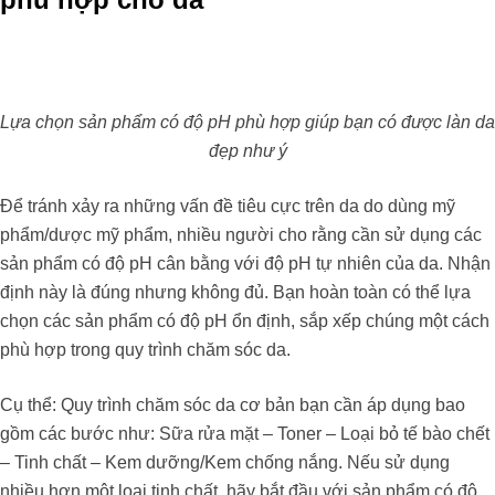
Lựa chọn sản phẩm có độ pH phù hợp giúp bạn có được làn da
đẹp như ý
Để tránh xảy ra những vấn đề tiêu cực trên da do dùng mỹ
phẩm/dược mỹ phẩm, nhiều người cho rằng cần sử dụng các
sản phẩm có độ pH cân bằng với độ pH tự nhiên của da. Nhận
định này là đúng nhưng không đủ. Bạn hoàn toàn có thể lựa
chọn các sản phẩm có độ pH ổn định, sắp xếp chúng một cách
phù hợp trong quy trình chăm sóc da.
Cụ thể: Quy trình chăm sóc da cơ bản bạn cần áp dụng bao
gồm các bước như: Sữa rửa mặt – Toner – Loại bỏ tế bào chết
– Tinh chất – Kem dưỡng/Kem chống nắng. Nếu sử dụng
nhiều hơn một loại tinh chất, hãy bắt đầu với sản phẩm có độ