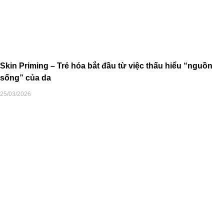
Skin Priming – Trẻ hóa bắt đầu từ việc thấu hiểu “nguồn
sống” của da
25/03/2026