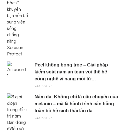
Peel không bong tróc – Giải pháp
kiểm soát nám an toàn với thế hệ
công nghệ vi nang mới từ
Dermoaroma
24/05/2025
Nám da: Không chỉ là câu chuyện của
melanin – mà là hành trình cân bằng
toàn bộ hệ sinh thái làn da
24/05/2025