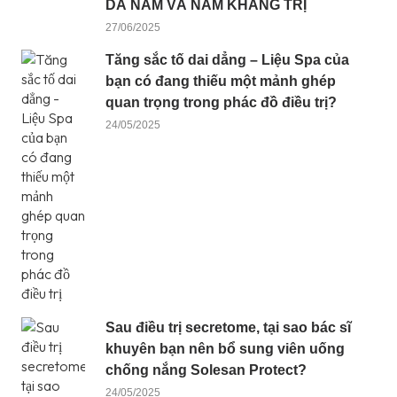
DA NÁM VÀ NÁM KHÁNG TRỊ
27/06/2025
Tăng sắc tố dai dẳng – Liệu Spa của
bạn có đang thiếu một mảnh ghép
quan trọng trong phác đồ điều trị?
24/05/2025
Sau điều trị secretome, tại sao bác sĩ
khuyên bạn nên bổ sung viên uống
chống nắng Solesan Protect?
24/05/2025