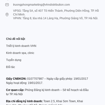
truongphongmarketing@vhndistribution.com
VPSG: Tầng 5A, số 407 Tô Hiến Thành, Phường Diên Hồng, TP. Hồ
Chí Minh.
VPHN: Tầng 8, tòa nhà 14 Láng Hạ, Phường Giảng Võ, TP. Hà Nội.
Chủ đề nổi bật
Triết lý kinh doanh VHN
Kinh doanh spa, clinic
Tuyển dụng
Đối tác
Giấy CNĐKDN:
0107707987 – Ngày cấp giấy phép: 19/01/2017
Ngày hoạt động: 19/01/2017.
Cơ quan cấp:
Phòng Đăng ký kinh doanh – Sở kế hoạch và Đầu
tư TP. Hà Nội
Địa chỉ đăng ký kinh doanh:
Town 2.5, Khai Sơn Town, Khai