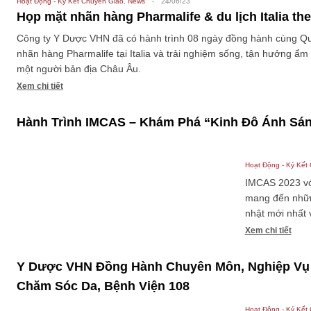
Hoạt Động - Ký Kết Chuyển Giao
,
News
-
24/06/23
Họp mặt nhãn hàng Pharmalife & du lịch Italia the
Công ty Y Dược VHN đã có hành trình 08 ngày đồng hành cùng Qu
nhãn hàng Pharmalife tại Italia và trải nghiệm sống, tận hưởng ẩ
một người bản địa Châu Âu.
Xem chi tiết
Hành Trình IMCAS – Khám Phá “Kinh Đô Ánh Sá
Hoạt Động - Ký Kết
IMCAS 2023 với
mang đến nhữn
nhật mới nhất 
những kiến th
Xem chi tiết
cùng khách hàng
cận và thu nạp
Y Dược VHN Đồng Hành Chuyên Môn, Nghiệp Vụ
hiện đại và ứng
Chăm Sóc Da, Bệnh Viện 108
Hoạt Động - Ký Kết