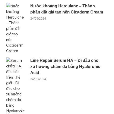
Nước khoáng Herculane – Thành
phần đắt giá tạo nên Cicaderm Cream
24/05/2024
Line Repair Serum HA – Đi đầu cho
xu hướng chăm da bằng Hyaluronic
Acid
24/05/2024