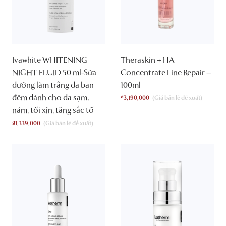
Ivawhite WHITENING
Theraskin + HA
NIGHT FLUID 50 ml-Sữa
Concentrate Line Repair –
dưỡng làm trắng da ban
100ml
đêm dành cho da sạm,
₫
3,190,000
nám, tối xỉn, tăng sắc tố
₫
1,339,000