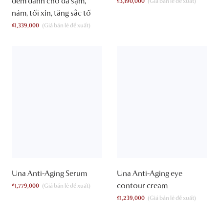
đêm dành cho da sạm,
₫
3,190,000
nám, tối xỉn, tăng sắc tố
₫
1,339,000
Una Anti-Aging Serum
Una Anti-Aging eye
contour cream
₫
1,779,000
₫
1,239,000