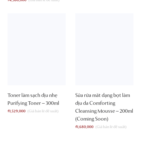
₫
4,580,000
Toner làm sạch dịu nhẹ
Sữa rửa măt dạng bọt làm
Purifying Toner – 300ml
dịu da Comforting
Cleansing Mousse – 200ml
₫
1,529,000
(Coming Soon)
₫
1,680,000