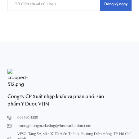
Đăng ký ngay
Công ty CP Xuất nhập khẩu và phân phối sản
phẩm Y Dược VHN
094 190 5885
truongphongmarketing@vhndistribution.com
VPSG: Tầng 5A, số 407 Tô Hiến Thành, Phường Diên Hồng, TP. Hồ Chí