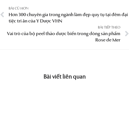
BÀI CŨ HƠN
Hơn 300 chuyên gia trong ngành làm đẹp quy tụ tại đêm đại
tiệc tri ân của Y Dược VHN
BÀI TIẾP THEO
Vai trò của bộ peel thảo dược biển trong dòng sản phẩm
Rose de Mer
Bài viết liên quan