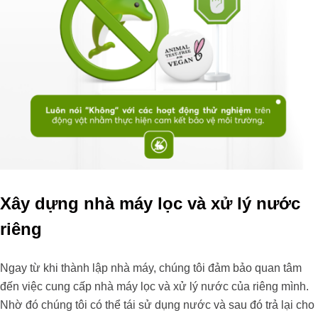
Xây dựng nhà máy lọc và xử lý nước
riêng
Ngay từ khi thành lập nhà máy, chúng tôi đảm bảo quan tâm
đến việc cung cấp nhà máy lọc và xử lý nước của riêng mình.
Nhờ đó chúng tôi có thể tái sử dụng nước và sau đó trả lại cho