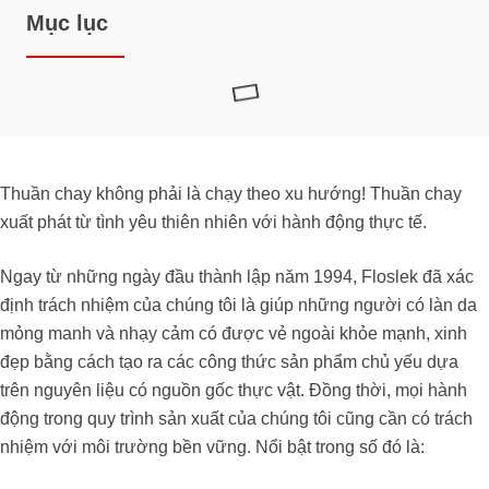
Mục lục
Thuần chay không phải là chạy theo xu hướng! Thuần chay
xuất phát từ tình yêu thiên nhiên với hành động thực tế.
Ngay từ những ngày đầu thành lập năm 1994, Floslek đã xác
định trách nhiệm của chúng tôi là giúp những người có làn da
mỏng manh và nhạy cảm có được vẻ ngoài khỏe mạnh, xinh
đẹp bằng cách tạo ra các công thức sản phẩm chủ yếu dựa
trên nguyên liệu có nguồn gốc thực vật. Đồng thời, mọi hành
động trong quy trình sản xuất của chúng tôi cũng cần có trách
nhiệm với môi
trường bền vững. Nổi bật trong số đó là: