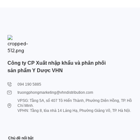
Công ty CP Xuất nhập khẩu và phân phối
sản phẩm Y Dược VHN
094 190 5885
truongphongmarketing@vhndistribution.com
VPSG: Tầng 5A, số 407 Tô Hiến Thành, Phường Diên Hồng, TP. Hồ
Chí Minh.
VPHN: Tầng 8, tòa nhà 14 Láng Hạ, Phường Giảng Võ, TP. Hà Nội.
Chủ đề nổi bật