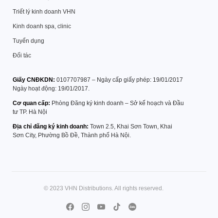
Triết lý kinh doanh VHN
Kinh doanh spa, clinic
Tuyển dụng
Đối tác
Giấy CNĐKDN:
0107707987 – Ngày cấp giấy phép: 19/01/2017
Ngày hoạt động: 19/01/2017.
Cơ quan cấp:
Phòng Đăng ký kinh doanh – Sở kế hoạch và Đầu
tư TP. Hà Nội
Địa chỉ đăng ký kinh doanh:
Town 2.5, Khai Sơn Town, Khai
Sơn City, Phường Bồ Đề, Thành phố Hà Nội.
© 2023 VHN Distributions. All rights reserved.