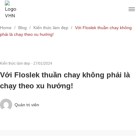
şans
vidobet
vidobet
vidobet
vidobet
casinolevant
casinolevant
casinolevant
vidobet
şans
casinolevant
casino
şans
casino
casino
casino
boostaro
casinolevant
şans
casinolevant
şanscasino
vidobet
vidobet
levant
gorabet
galyabet
gorabet
gorabet
gorabet
vidobet
galyabet
gorabet
gorabet
casino
güncel
giriş
giriş
casino
giriş
şans
casino
levant
şans
şans
giriş
casino
giriş
giriş
casino
giriş
giriş
giriş
giriş
Home
/
Blog
/
Kiến thức làm đẹp
/
Với Floslek thuần chay không
phải là chạy theo xu hướng!
Kiến thức làm đẹp
-
27/01/2024
Với Floslek thuần chay không phải là
chạy theo xu hướng!
Quản trị viên