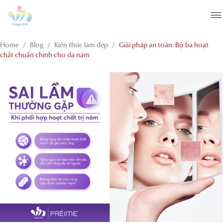
şans
vidobet
vidobet
vidobet
vidobet
casinolevant
casinolevant
casinolevant
vidobet
şans
casinolevant
casino
şans
casino
casino
casino
boostaro
casinolevant
şans
casinolevant
şanscasino
vidobet
vidobet
levant
gorabet
galyabet
gorabet
gorabet
gorabet
vidobet
galyabet
gorabet
gorabet
casino
güncel
giriş
giriş
casino
giriş
şans
casino
levant
şans
şans
giriş
casino
giriş
giriş
casino
giriş
giriş
giriş
giriş
Home
/
Blog
/
Kiến thức làm đẹp
/
Giải pháp an toàn: Bộ ba hoạt
chất chuẩn chỉnh cho da nám