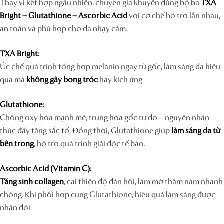
Thay vì kết hợp ngẫu nhiên, chuyên gia khuyên dùng bộ ba
TXA
Bright – Glutathione – Ascorbic Acid
với cơ chế hỗ trợ lẫn nhau,
an toàn và phù hợp cho da nhạy cảm.
TXA Bright:
Ức chế quá trình tổng hợp melanin ngay từ gốc, làm sáng da hiệu
quả mà
không gây bong tróc
hay kích ứng.
Glutathione:
Chống oxy hóa mạnh mẽ, trung hòa gốc tự do – nguyên nhân
thúc đẩy tăng sắc tố. Đồng thời, Glutathione giúp
làm sáng da từ
bên trong
, hỗ trợ quá trình giải độc tế bào.
Ascorbic Acid (Vitamin C):
Tăng sinh collagen
, cải thiện độ đàn hồi, làm mờ thâm nám nhanh
chóng. Khi phối hợp cùng Glutathione, hiệu quả làm sáng được
nhân đôi.