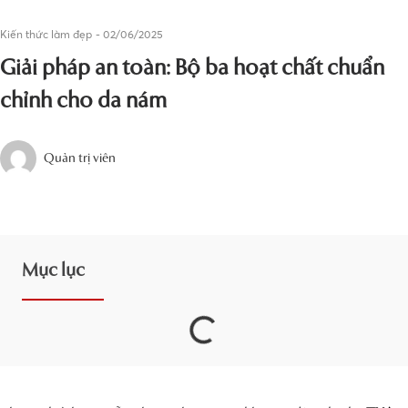
Kiến thức làm đẹp
-
02/06/2025
Giải pháp an toàn: Bộ ba hoạt chất chuẩn
chỉnh cho da nám
Quản trị viên
Mục lục