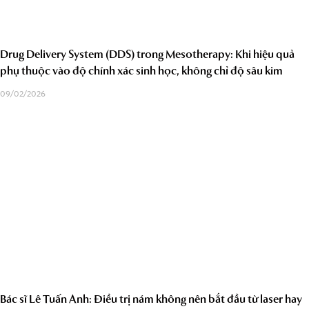
Drug Delivery System (DDS) trong Mesotherapy: Khi hiệu quả
phụ thuộc vào độ chính xác sinh học, không chỉ độ sâu kim
09/02/2026
Bác sĩ Lê Tuấn Anh: Điều trị nám không nên bắt đầu từ laser hay