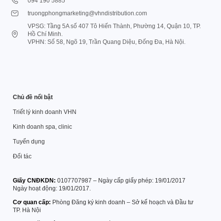
094 190 5885
truongphongmarketing@vhndistribution.com
VPSG: Tầng 5A số 407 Tô Hiến Thành, Phường 14, Quận 10, TP.
Hồ Chí Minh.
VPHN: Số 58, Ngõ 19, Trần Quang Diệu, Đống Đa, Hà Nội.
Chủ đề nổi bật
Triết lý kinh doanh VHN
Kinh doanh spa, clinic
Tuyển dụng
Đối tác
Giấy CNĐKDN:
0107707987 – Ngày cấp giấy phép: 19/01/2017
Ngày hoạt động: 19/01/2017.
Cơ quan cấp:
Phòng Đăng ký kinh doanh – Sở kế hoạch và Đầu tư
TP. Hà Nội