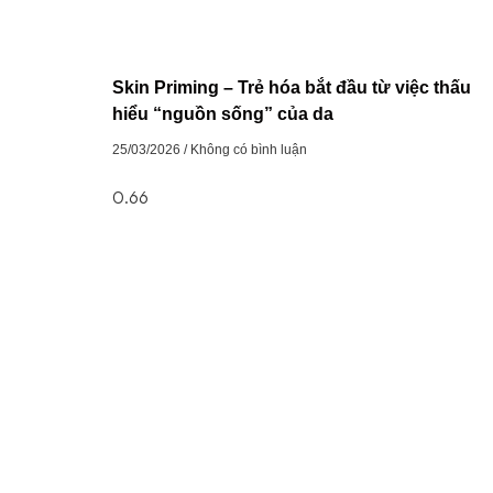
Skin Priming – Trẻ hóa bắt đầu từ việc thấu
hiểu “nguồn sống” của da
25/03/2026
Không có bình luận