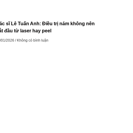
ác sĩ Lê Tuấn Anh: Điều trị nám không nên
ắt đầu từ laser hay peel
/01/2026
Không có bình luận