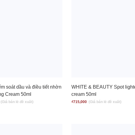
m soát dầu và điều tiết nhờn
WHITE & BEAUTY Spot light
ing Cream 50ml
cream 50ml
₫
715,000