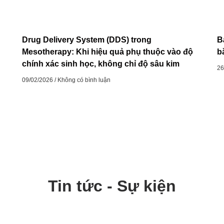
Drug Delivery System (DDS) trong
B
Mesotherapy: Khi hiệu quả phụ thuộc vào độ
b
chính xác sinh học, không chỉ độ sâu kim
26
09/02/2026
Không có bình luận
Tin tức - Sự kiện