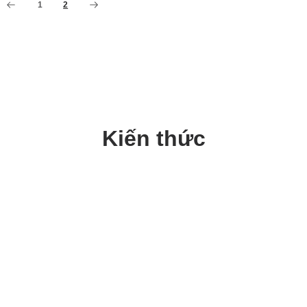
1
2
Kiến thức