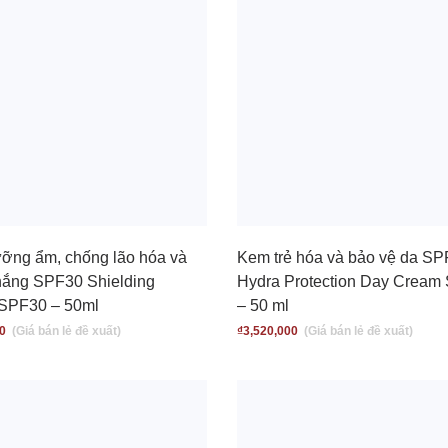
ỡng ẩm, chống lão hóa và
Kem trẻ hóa và bảo vệ da SP
nắng SPF30 Shielding
Hydra Protection Day Cream
SPF30 – 50ml
– 50 ml
00
₫
3,520,000