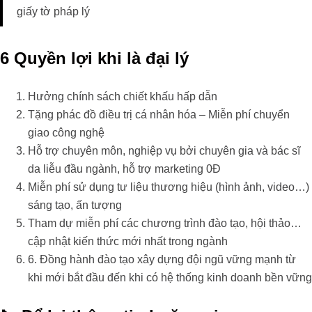
giấy tờ pháp lý
6 Quyền lợi khi là đại lý
Hưởng chính sách chiết khấu hấp dẫn
Tặng phác đồ điều trị cá nhân hóa – Miễn phí chuyển
giao công nghệ
Hỗ trợ chuyên môn, nghiệp vụ bởi chuyên gia và bác sĩ
da liễu đầu ngành, hỗ trợ marketing 0Đ
Miễn phí sử dụng tư liệu thương hiệu (hình ảnh, video…)
sáng tạo, ấn tượng
Tham dự miễn phí các chương trình đào tạo, hội thảo…
cập nhật kiến thức mới nhất trong ngành
6. Đồng hành đào tạo xây dựng đội ngũ vững mạnh từ
khi mới bắt đầu đến khi có hệ thống kinh doanh bền vững