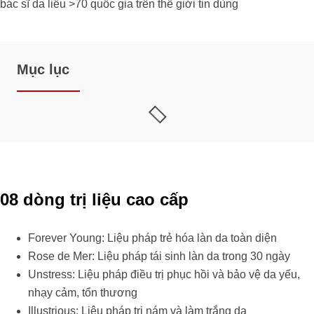
bác sĩ da liễu >70 quốc gia trên thế giới tin dùng
Mục lục
08 dòng trị liệu cao cấp
Forever Young: Liệu pháp trẻ hóa làn da toàn diện
Rose de Mer: Liệu pháp tái sinh làn da trong 30 ngày
Unstress: Liệu pháp điều trị phục hồi và bảo vệ da yếu,
nhạy cảm, tổn thương
Illustrious: Liệu pháp trị nám và làm trắng da