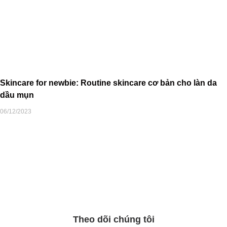
Skincare for newbie: Routine skincare cơ bản cho làn da
dầu mụn
06/12/2023
Theo dõi chúng tôi