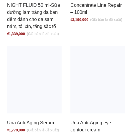
NIGHT FLUID 50 ml-Sữa
Concentrate Line Repair
dưỡng làm trắng da ban
– 100ml
đêm dành cho da sạm,
₫
3,190,000
nám, tối xỉn, tăng sắc tố
₫
1,339,000
Una Anti-Aging Serum
Una Anti-Aging eye
contour cream
₫
1,779,000