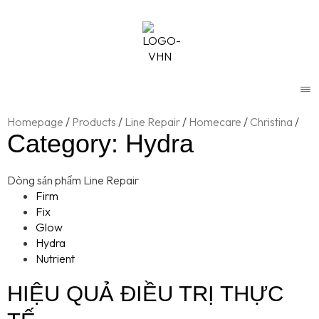
TRANG
CHỦ
Homepage
/
Products
/
Line Repair
/
Homecare
/
Christina
/
Y
Category: Hydra
DƯỢC
VHN
Dòng sản phẩm Line Repair
Firm
THƯƠNG
Fix
Glow
HIỆU
Hydra
Nutrient
PHÁC
HIỆU QUẢ ĐIỀU TRỊ THỰC
ĐỒ
ĐIỀU