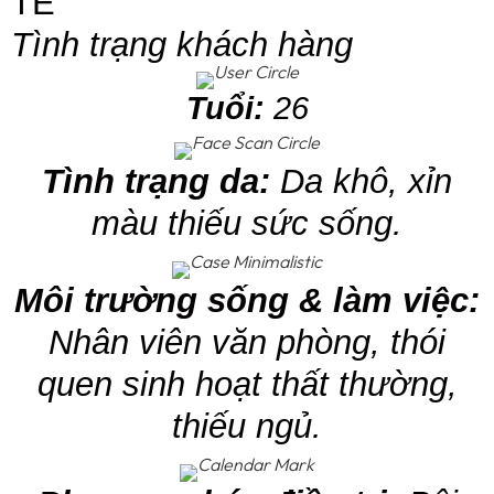
TẾ
TRỊ
Tình trạng khách hàng
SỰ
Tuổi:
26
KIỆN
Tình trạng da:
Da khô, xỉn
KIẾN
màu thiếu sức sống.
THỨC
QUIZ
Môi trường sống & làm việc:
Nhân viên văn phòng, thói
LIÊN
HỆ
quen sinh hoạt thất thường,
thiếu ngủ.