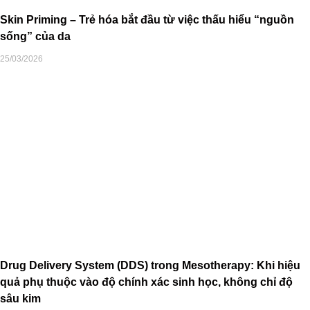
Skin Priming – Trẻ hóa bắt đầu từ việc thấu hiểu “nguồn
sống” của da
25/03/2026
Drug Delivery System (DDS) trong Mesotherapy: Khi hiệu
quả phụ thuộc vào độ chính xác sinh học, không chỉ độ
sâu kim