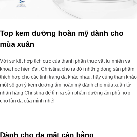
Top kem dưỡng hoàn mỹ dành cho
mùa xuân
Với sự kết hợp tích cực của thành phần thực vật tự nhiên và
khoa học hiện đại, Christina cho ra đời những dòng sản phẩm
thích hợp cho các tình trạng da khác nhau, hãy cùng tham khảo
một số gợi ý kem dưỡng ẩm hoàn mỹ dành cho mùa xuân từ
nhãn hàng Christina để tìm ra sản phẩm dưỡng ẩm phù hợp
cho làn da của mình nhé!
Dành cho da mất cân bằng