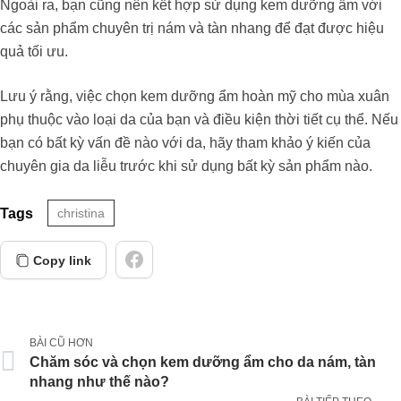
Ngoài ra, bạn cũng nên kết hợp sử dụng kem dưỡng ẩm với
các sản phẩm chuyên trị nám và tàn nhang để đạt được hiệu
quả tối ưu.
Lưu ý rằng, việc chọn kem dưỡng ẩm hoàn mỹ cho mùa xuân
phụ thuộc vào loại da của bạn và điều kiện thời tiết cụ thể. Nếu
bạn có bất kỳ vấn đề nào với da, hãy tham khảo ý kiến ​​của
chuyên gia da liễu trước khi sử dụng bất kỳ sản phẩm nào.
Tags
christina
Copy link
BÀI CŨ HƠN
Chăm sóc và chọn kem dưỡng ẩm cho da nám, tàn
nhang như thế nào?