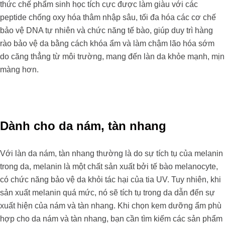
thức chế phẩm sinh học tích cực được làm giàu với các
peptide chống oxy hóa thâm nhập sâu, tối đa hóa các cơ chế
bảo vệ DNA tự nhiên và chức năng tế bào, giúp duy trì hàng
rào bảo vệ da bằng cách khóa ẩm và làm chậm lão hóa sớm
do căng thẳng từ môi trường, mang đến làn da khỏe mạnh, mịn
màng hơn.
Dành cho da nám, tàn nhang
Với làn da nám, tàn nhang thường là do sự tích tụ của melanin
trong da, melanin là một chất sản xuất bởi tế bào melanocyte,
có chức năng bảo vệ da khỏi tác hại của tia UV. Tuy nhiên, khi
sản xuất melanin quá mức, nó sẽ tích tụ trong da dẫn đến sự
xuất hiện của nám và tàn nhang. Khi chọn kem dưỡng ẩm phù
hợp cho da nám và tàn nhang, bạn cần tìm kiếm các sản phẩm