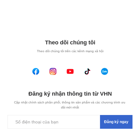
Theo dõi chúng tôi
T
heo dõi chúng tôi trên các kênh mạng xã hội
Đăng ký nhận thông tin từ VHN
Cập nhật chính sách phân phối, thông tin sản phẩm và các chương trình ưu 
đãi mới nhất
Đăng ký ngay