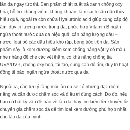
làn da ngay tức thì. Sản phẩm chiết xuất trà xanh chống oxy
hóa, hỗ trợ kháng viêm, kháng khuẩn, làm sạch sâu dầu thừa
hiệu quả, ngoài ra còn chứa Hyaluronic acid giúp cung cấp độ
ẩm, duy trì lượng nước trong da, phức hợp Vitamin B ngăn
ngừa thoát nước qua da hiệu quả, cân bằng lượng dầu –
nước, loại bỏ các dấu hiệu khô ráp, bong tróc trên da. Sản
phẩm này là kem dưỡng kiêm kem chống nắng vật lý có màu
nhẹ nhàng để che các vết thâm, có khả năng chống tia
UVA/UVB, chống oxy hoá, tái tạo, cung cấp độ ẩm, duy trì hoạt
động tế bào, ngăn ngừa thoát nước qua da.
Ngoài ra, cần lưu ý rằng mỗi làn da sẽ có những đặc điểm
riêng và cần được chăm sóc và điều trị đúng cách. Do đó, nếu
bạn có bất kỳ vấn đề nào về làn da, hãy tìm kiếm lời khuyên từ
chuyên gia chăm sóc da để tìm loại kem dưỡng phù hợp nhất
cho làn da của mình.