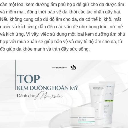
cần một loại kem dưỡng ẩm phù hợp để giữ cho da được ẩm
và mềm mại, đồng thời bảo vệ da khỏi các tác nhân gây hại.
Nếu không cung cấp đủ độ ẩm cho da, da có thể bị khô, mất
nước và kích ứng, dẫn đến các vấn đề như bong tróc, nứt nẻ
và kích ứng. Vì vậy, việc sử dụng một loại kem dưỡng ẩm phù
hợp với mùa xuân sẽ giúp bảo vệ và duy trì độ ẩm cho da, từ
đó giúp da khỏe mạnh và tràn đầy sức sống.