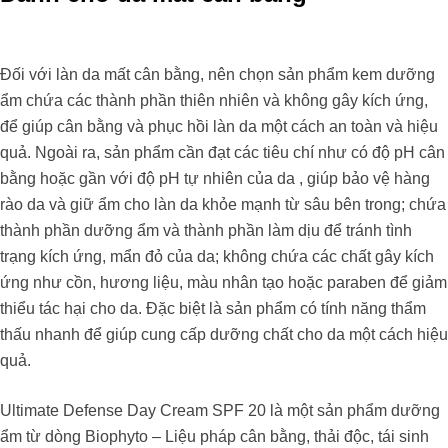
Đối với làn da mất cân bằng, nên chọn sản phẩm kem dưỡng
ẩm chứa các thành phần thiên nhiên và không gây kích ứng,
để giúp cân bằng và phục hồi làn da một cách an toàn và hiệu
quả. Ngoài ra, sản phẩm cần đạt các tiêu chí như có độ pH cân
bằng hoặc gần với độ pH tự nhiên của da , giúp bảo vệ hàng
rào da và giữ ẩm cho làn da khỏe mạnh từ sâu bên trong; chứa
thành phần dưỡng ẩm và thành phần làm dịu để tránh tình
trạng kích ứng, mẩn đỏ của da; không chứa các chất gây kích
ứng như cồn, hương liệu, màu nhân tạo hoặc paraben để giảm
thiểu tác hại cho da. Đặc biệt là sản phẩm có tính năng thẩm
thấu nhanh để giúp cung cấp dưỡng chất cho da một cách hiệu
quả.
Ultimate Defense Day Cream SPF 20 là một sản phẩm dưỡng
ẩm từ dòng Biophyto – Liệu pháp cân bằng, thải độc, tái sinh