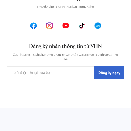
T
heo dõi chúng tôi trên các kênh mạng xã hội
Đăng ký nhận thông tin từ VHN
Cập nhật chính sách phân phối, thông tin sản phẩm và các chương trình ưu đãi mới 
nhất
Đăng ký ngay