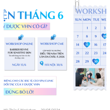
Hội Thảo & Workshop
29/05/2026