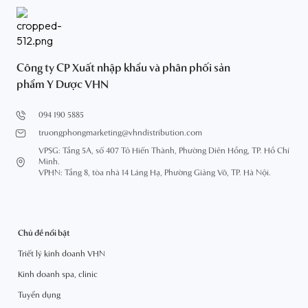
Công ty CP Xuất nhập khẩu và phân phối sản
phẩm Y Dược VHN
094 190 5885
truongphongmarketing@vhndistribution.com
VPSG: Tầng 5A, số 407 Tô Hiến Thành, Phường Diên Hồng, TP. Hồ Chí
Minh.
VPHN: Tầng 8, tòa nhà 14 Láng Hạ, Phường Giảng Võ, TP. Hà Nội.
Chủ đề nổi bật
Triết lý kinh doanh VHN
Kinh doanh spa, clinic
Tuyển dụng