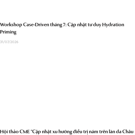
Workshop Case-Driven tháng 7: Cập nhật tư duy Hydration
Priming
31/07/2026
Hội thảo CME “Cập nhật xu hướng điều trị nám trên làn da Châu