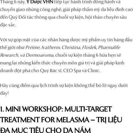
Tháng 6 này,
Y Dược VHN
tiếp tục hành trình đồng hành và
chuyển giao những công nghệ, giải pháp thẩm mỹ da liễu đỉnh cao
đến Quý Đối tác thông qua chuỗi sự kiện, hội thảo chuyên sâu
đặc sắc.
Với sự góp mặt của các nhãn hàng dược mỹ phẩm uy tín hàng đầu
thế giới như
Préime, Ivatherm, Christina, Floslek, Pharmalife
Research, và Dermoaroma
, chuỗi sự kiện tháng 6 hứa hẹn sẽ
mang lại những kiến thức chuyên môn giá trị và giải pháp kinh
doanh đột phá cho Quý Bác sĩ, CEO Spa và Clinic.
Hãy cùng điểm qua lịch trình sự kiện không thể bỏ lỡ ngay dưới
đây!
1. MINI WORKSHOP: MULTI-TARGET
TREATMENT FOR MELASMA – TRỊ LIỆU
ĐA MỤC TIÊU CHO DA NÁM