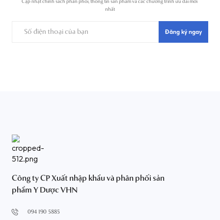
Cập nhật chính sách phân phối, thông tin sản phẩm và các chương trình ưu đãi mới 
nhất
Đăng ký ngay
Công ty CP Xuất nhập khẩu và phân phối sản
phẩm Y Dược VHN
094 190 5885