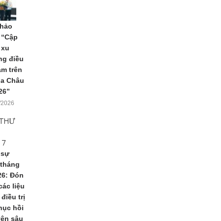
thảo
 “Cập
 xu
g điều
ám trên
da Châu
26”
/2026
 sự
 tháng
26: Đón
các liệu
 điều trị
hục hồi
ên sâu