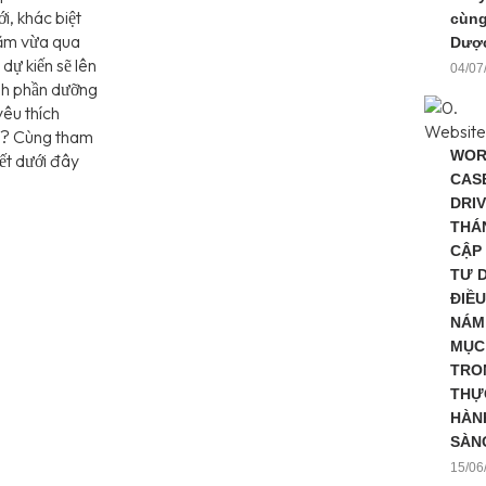
i, khác biệt
cùng
năm vừa qua
Dượ
dự kiến sẽ lên
04/07
nh phần dưỡng
êu thích
? Cùng tham
WOR
iết dưới đây
CAS
DRI
THÁN
CẬP
TƯ 
ĐIỀU
NÁM
MỤC
TRO
THỰ
HÀN
SÀN
15/06