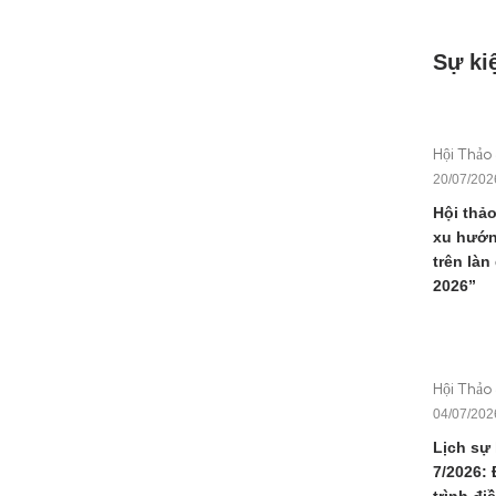
Sự ki
Hội Thảo
20/07/202
Hội thả
xu hướn
trên làn
2026”
Hội Thảo
04/07/202
Lịch sự 
7/2026: 
trình đi