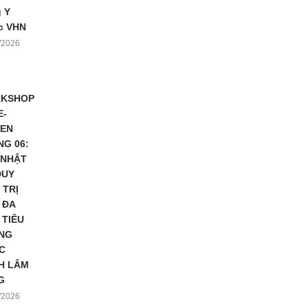
 Y
c VHN
/2026
KSHOP
E-
VEN
G 06:
 NHẬT
DUY
 TRỊ
 ĐA
 TIÊU
NG
C
H LÂM
G
/2026