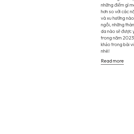
những điểm gì mớ
hơn so với các 
và xu hướng nào 
ngôi, những thà
da nào sẽ được y
trong năm 2023
khảo trong bài v
nhé!
Read more