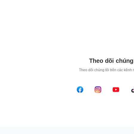
Theo dõi chúng 
T
heo dõi chúng tôi trên các kênh