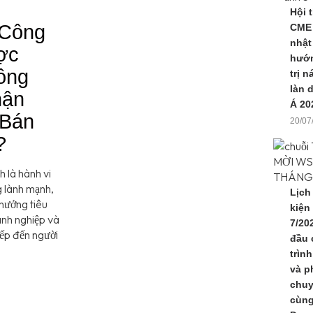
Hội 
 Công
CME
nhật
ợc
hướn
ông
trị n
làn 
hận
Á 20
 Bán
20/07
?
h là hành vi
g lành mạnh,
Lịch
 hưởng tiêu
kiện
nh nghiệp và
7/20
iếp đến người
đầu 
trình
và p
chuy
cùng