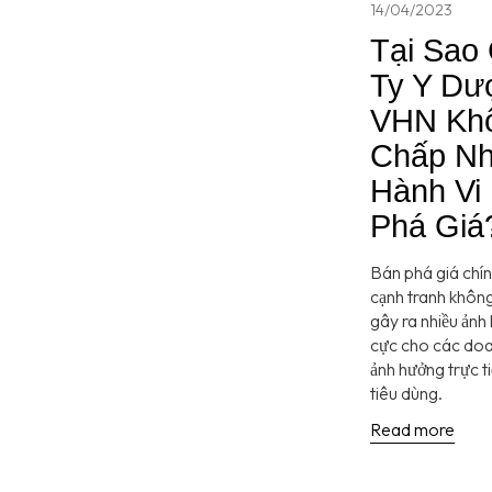
14/04/2023
Tại Sao
Ty Y Dư
VHN Kh
Chấp N
Hành Vi
Phá Giá
Bán phá giá chín
cạnh tranh khôn
gây ra nhiều ảnh
cực cho các doa
ảnh hưởng trực t
tiêu dùng.
Read more