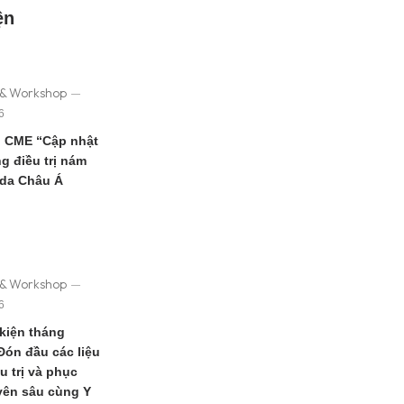
ện
 & Workshop
6
o CME “Cập nhật
g điều trị nám
 da Châu Á
 & Workshop
6
kiện tháng
Đón đầu các liệu
ều trị và phục
yên sâu cùng Y