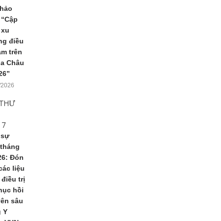
thảo
 “Cập
 xu
g điều
ám trên
da Châu
26”
/2026
 sự
 tháng
26: Đón
các liệu
 điều trị
hục hồi
ên sâu
 Y