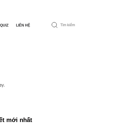
QUIZ
LIÊN HỆ
ay.
iết mới nhất