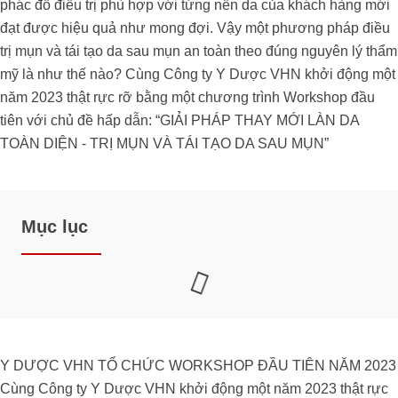
phác đồ điều trị phù hợp với từng nền da của khách hàng mới
đạt được hiệu quả như mong đợi. Vậy một phương pháp điều
trị mụn và tái tạo da sau mụn an toàn theo đúng nguyên lý thẩm
mỹ là như thế nào? Cùng Công ty Y Dược VHN khởi động một
năm 2023 thật rực rỡ bằng một chương trình Workshop đầu
tiên với chủ đề hấp dẫn: “GIẢI PHÁP THAY MỚI LÀN DA
TOÀN DIỆN - TRỊ MỤN VÀ TÁI TẠO DA SAU MỤN”
Mục lục
Y DƯỢC VHN TỔ CHỨC WORKSHOP ĐẦU TIÊN NĂM 2023
Cùng Công ty Y Dược VHN khởi động một năm 2023 thật rực