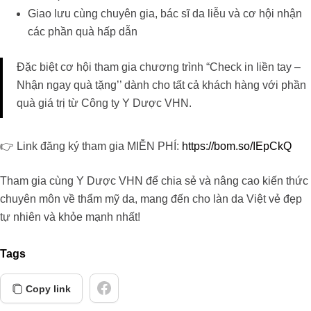
Giao lưu cùng chuyên gia, bác sĩ da liễu và cơ hội nhận
các phần quà hấp dẫn
Đặc biệt cơ hội tham gia chương trình “Check in liền tay –
Nhận ngay quà tặng’’ dành cho tất cả khách hàng với phần
quà giá trị từ Công ty Y Dược VHN.
👉 Link đăng ký tham gia MIỄN PHÍ:
https://bom.so/IEpCkQ
Tham gia cùng Y Dược VHN để chia sẻ và nâng cao kiến thức
chuyên môn về thẩm mỹ da, mang đến cho làn da Việt vẻ đẹp
tự nhiên và khỏe mạnh nhất!
Tags
Copy link