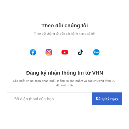
Theo dõi chúng tôi
T
heo dõi chúng tôi trên các kênh mạng xã hội
Đăng ký nhận thông tin từ VHN
Cập nhật chính sách phân phối, thông tin sản phẩm và các chương trình ưu 
đãi mới nhất
Đăng ký ngay