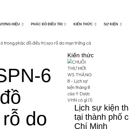
ƯƠNG HIỆU
PHÁC ĐỒ ĐIỀU TRỊ
KIẾN THỨC
SỰ KIỆN
 trong phác đồ điều trị sẹo rỗ do mụn trứng cá
Kiến thức
SPN-6
 đồ
Lịch sự kiện 
 rỗ do
tại thành phố 
Chí Minh