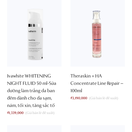
Ivawhite WHITENING
Theraskin + HA
NIGHT FLUID 50 ml-Sữa
Concentrate Line Repair –
dưỡng làm trắng da ban
100ml
đêm dành cho da sạm,
₫
3,190,000
nám, tối xỉn, tăng sắc tố
₫
1,339,000