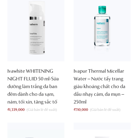
Ivawhite WHITENING
Ivapur Thermal Micellar
NIGHT FLUID 50 ml-Sữa
Water – Nước tẩy trang
dưỡng làm trắng da ban
giàu khoáng chất cho da
đêm dành cho da sạm,
dầu nhạy cảm, da mụn –
nám, tối xỉn, tăng sắc tố
250ml
₫
1,339,000
₫
710,000