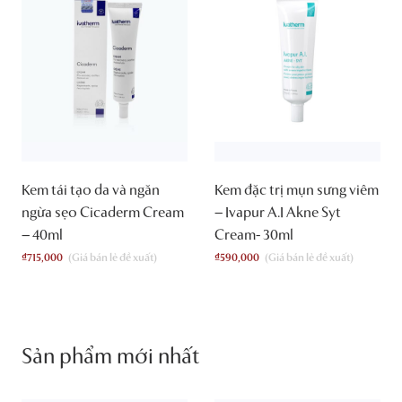
Kem tái tạo da và ngăn
Kem đặc trị mụn sưng viêm
ngừa sẹo Cicaderm Cream
– Ivapur A.I Akne Syt
– 40ml
Cream- 30ml
₫
715,000
₫
590,000
Sản phẩm mới nhất