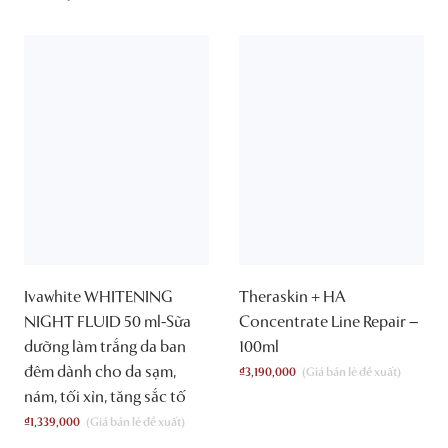
Ivawhite WHITENING
Theraskin + HA
NIGHT FLUID 50 ml-Sữa
Concentrate Line Repair –
dưỡng làm trắng da ban
100ml
đêm dành cho da sạm,
₫
3,190,000
nám, tối xỉn, tăng sắc tố
₫
1,339,000