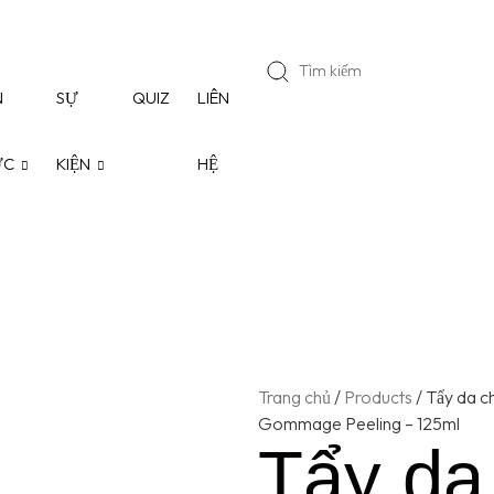
N
SỰ
QUIZ
LIÊN
ỨC
KIỆN
HỆ
Trang chủ
/
Products
/
Tẩy da ch
Gommage Peeling – 125ml
Tẩy da