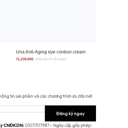
Una Anti-Aging eye contour cream
₫
1,239,000
hông tin sản phẩm và các chương trình ưu đãi mới 
Đăng ký ngay
ấy CNĐKDN:
0107707987 – Ngày cấp giấy phép: