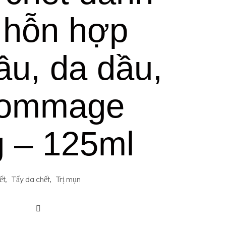
 hỗn hợp
ầu, da dầu,
ommage
g – 125ml
ết
,
Tẩy da chết
,
Trị mụn