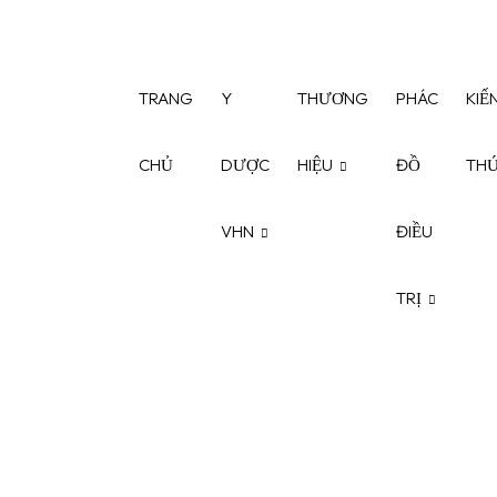
TRANG
Y
THƯƠNG
PHÁC
KIẾ
CHỦ
DƯỢC
HIỆU
ĐỒ
TH
VHN
ĐIỀU
TRỊ