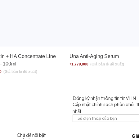
in + HA Concentrate Line
Una Anti-Aging Serum
– 100ml
₫
1,779,000
0
Đăng ký nhận thông tin từ VHN
Cập nhật chính sách phân phối, t
nhất
Chủ đề nổi bật
Gi