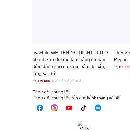
Ivawhite WHITENING NIGHT FLUID
Therask
50 ml-Sữa dưỡng làm trắng da ban
Repair 
đêm dành cho da sạm, nám, tối xỉn,
₫
3,190,00
tăng sắc tố
₫
1,339,000
Theo dõi chúng tôi
T
heo dõi chúng tôi trên các kênh mạng xã hội