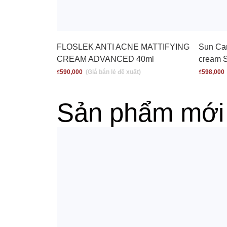
FLOSLEK ANTI ACNE MATTIFYING
Sun Care
CREAM ADVANCED 40ml
cream 
₫
590,000
₫
598,000
Sản phẩm mới