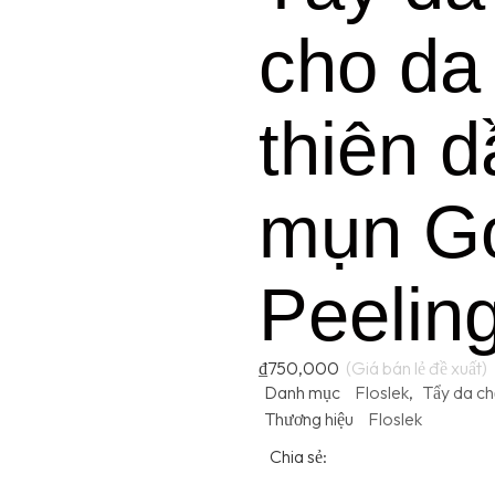
cho da
thiên d
mụn G
Peelin
₫
750,000
Danh mục
Floslek
,
Tẩy da ch
Thương hiệu
Floslek
Chia sẻ: