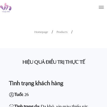
/
/
Homepage
Products
HIỆU QUẢ ĐIỀU TRỊ THỰC TẾ
Tình trạng khách hàng
Tuổi:
26
Tình trạng da:
Da khô, xỉn màu thiếu sức