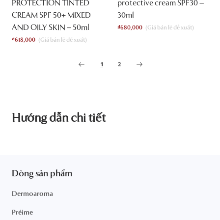
PROTECTION TINTED
protective cream SPF30 –
CREAM SPF 50+ MIXED
30ml
AND OILY SKIN – 50ml
₫
680,000
₫
618,000
1
2
Hướng dẫn chi tiết
Dòng sản phẩm
Dermoaroma
Préime