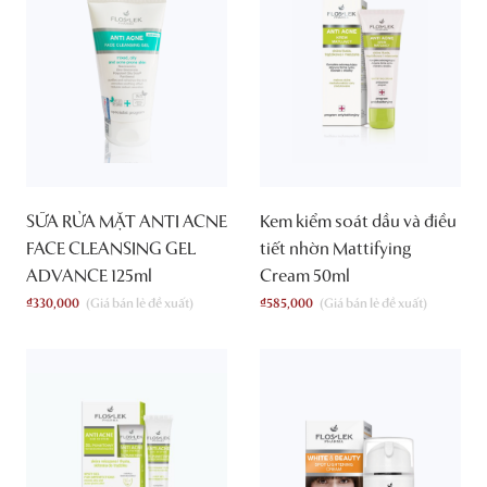
SỮA RỬA MẶT ANTI ACNE
Kem kiểm soát dầu và điều
FACE CLEANSING GEL
tiết nhờn Mattifying
ADVANCE 125ml
Cream 50ml
₫
330,000
₫
585,000