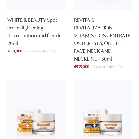
WHITE & BEAUTY Spot
REVITA C
cream lightening
REVITALIZATION
discoloration and freckles
VITAMIN CONCENTRATE
20ml
UNDER EYES, ON THE
FACE, NECK AND
₫
610,000
NECKLINE – 30ml
₫
935,000