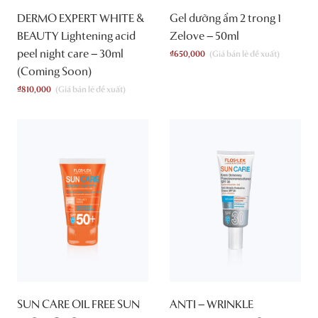
DERMO EXPERT WHITE &
Gel dưỡng ẩm 2 trong 1
BEAUTY Lightening acid
Zelove – 50ml
peel night care – 30ml
₫
650,000
(Coming Soon)
₫
810,000
SUN CARE OIL FREE SUN
ANTI – WRINKLE