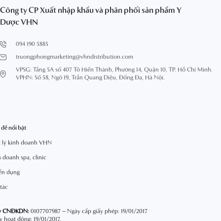
Công ty CP Xuất nhập khẩu và phân phối sản phẩm Y
Dược VHN
094 190 5885
truongphongmarketing@vhndistribution.com
VPSG: Tầng 5A số 407 Tô Hiến Thành, Phường 14, Quận 10, TP. Hồ Chí Minh.
VPHN: Số 58, Ngõ 19, Trần Quang Diệu, Đống Đa, Hà Nội.
đề nổi bật
ết lý kinh doanh VHN
 doanh spa, clinic
ển dụng
tác
y CNĐKDN:
0107707987 – Ngày cấp giấy phép: 19/01/2017
 hoạt động: 19/01/2017.